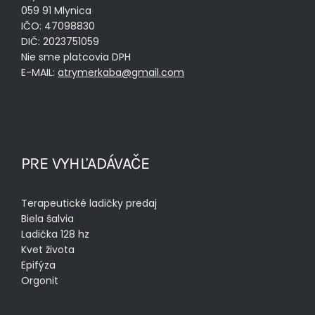
059 91 Mlynica
IČO: 47098830
DIČ: 2023751059
Nie sme platcovia DPH
E-MAIL:
atrymerkaba@gmail.com
PRE VYHĽADÁVAČE
Terapeutické ladičky predaj
Biela šalvia
Ladička 128 hz
Kvet života
Epifýza
Orgonit