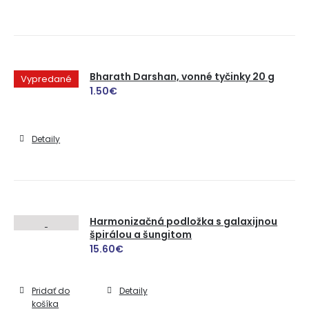
Bharath Darshan, vonné tyčinky 20 g
Vypredané
1.50
€
Detaily
Harmonizačná podložka s galaxijnou
špirálou a šungitom
15.60
€
Pridať do
Detaily
košíka