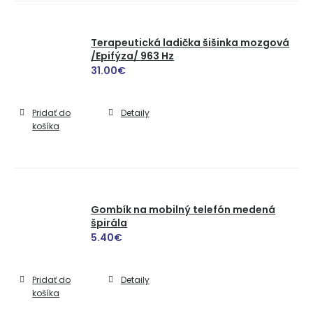
Terapeutická ladička šišinka mozgová
/Epifýza/ 963 Hz
31.00
€
Pridať do
Detaily
košíka
Gombík na mobilný telefón medená
špirála
5.40
€
Pridať do
Detaily
košíka