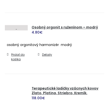
Osobný orgonit s ruženínom – modrý
4.80
€
osobný orgonitový harmonizér modrý
Pridať do
Detaily
košíka
Terapeutické ladičky vzácnych kovov
Zlato, Platina, Striebro, Kremík,
118.00
€