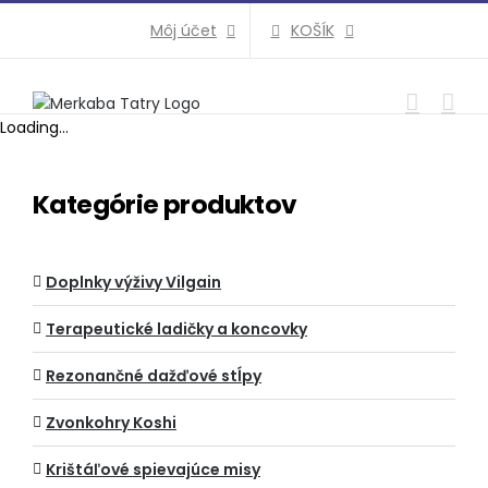
Preskočiť
KOŠÍK
Môj účet
na
obsah
Loading...
Kategórie produktov
Doplnky výživy Vilgain
Terapeutické ladičky a koncovky
Rezonančné dažďové stĺpy
Zvonkohry Koshi
Krištáľové spievajúce misy