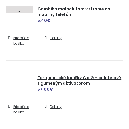
Gombík s malachitom v strome na
mobilný telefón
5.40
€
Pridať do
Detaily
košíka
Terapeutické ladičky C a G – celotelové
s gumeným aktivátorom
57.00
€
Pridať do
Detaily
košíka