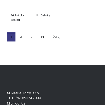
Pridať do
Detaily
košíka
1
2
…
14
Ďalej
MERKABA Tatry, s.r.o.
TELEFÓN: 0911 515 888
Mlynica 162