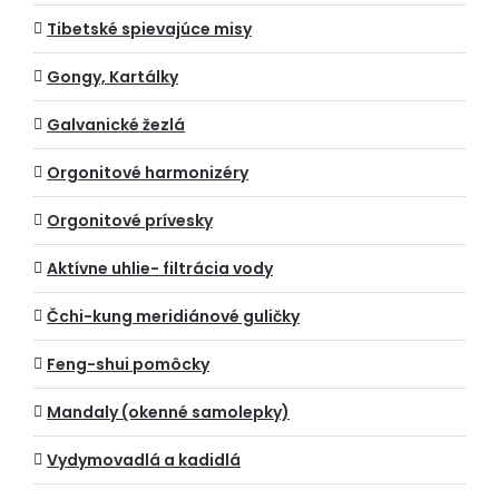
Tibetské spievajúce misy
Gongy, Kartálky
Galvanické žezlá
Orgonitové harmonizéry
Orgonitové prívesky
Aktívne uhlie- filtrácia vody
Čchi-kung meridiánové guličky
Feng-shui pomôcky
Mandaly (okenné samolepky)
Vydymovadlá a kadidlá