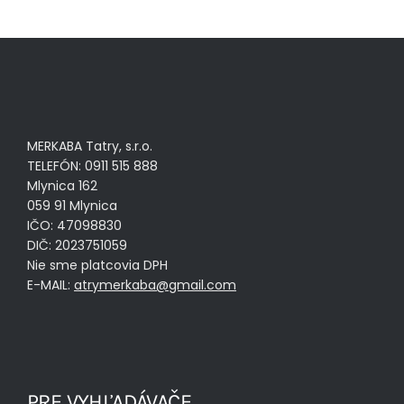
MERKABA Tatry, s.r.o.
TELEFÓN: 0911 515 888
Mlynica 162
059 91 Mlynica
IČO: 47098830
DIČ: 2023751059
Nie sme platcovia DPH
E-MAIL:
atrymerkaba@gmail.com
PRE VYHĽADÁVAČE