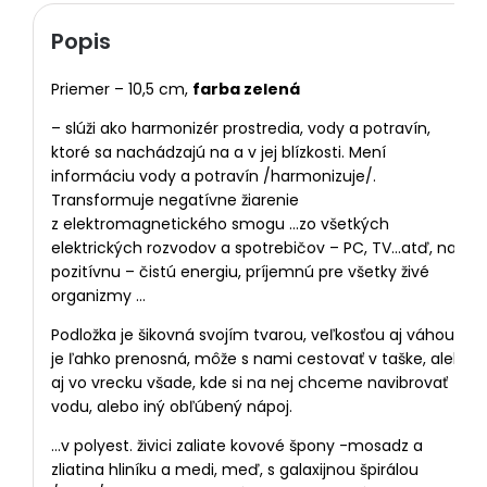
Popis
Priemer – 10,5 cm,
farba zelená
– slúži ako harmonizér prostredia, vody a potravín,
ktoré sa nachádzajú na a v jej blízkosti. Mení
informáciu vody a potravín /harmonizuje/.
Transformuje negatívne žiarenie
z elektromagnetického smogu …zo všetkých
elektrických rozvodov a spotrebičov – PC, TV…atď, na
pozitívnu – čistú energiu, príjemnú pre všetky živé
organizmy …
Podložka je šikovná svojím tvarou, veľkosťou aj váhou,
je ľahko prenosná, môže s nami cestovať v taške, alebo
aj vo vrecku všade, kde si na nej chceme navibrovať
vodu, alebo iný obľúbený nápoj.
…v polyest. živici zaliate kovové špony -mosadz a
zliatina hliníku a medi, meď, s galaxijnou špirálou