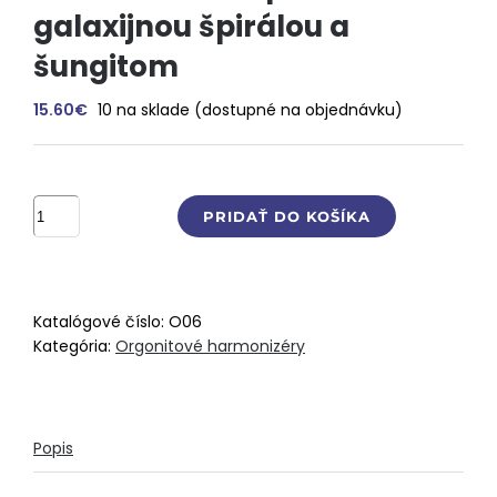
galaxijnou špirálou a
šungitom
15.60
€
10 na sklade (dostupné na objednávku)
množstvo
PRIDAŤ DO KOŠÍKA
Harmonizačná
podložka
s
galaxijnou
Katalógové číslo:
O06
špirálou
Kategória:
Orgonitové harmonizéry
a
šungitom
Popis