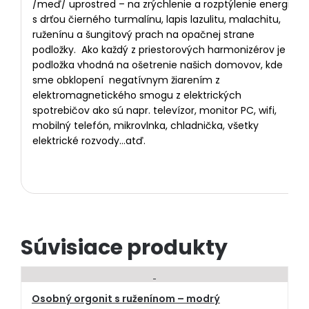
/meď/ uprostred – na zrýchlenie a rozptýlenie energie
s drťou čierného turmalínu, lapis lazulitu, malachitu,
ruženínu a šungitový prach na opačnej strane
podložky. Ako každý z priestorových harmonizérov je aj
podložka vhodná na ošetrenie našich domovov, kde
sme obklopení negatívnym žiarením z
elektromagnetického smogu z elektrických
spotrebičov ako sú napr. televízor, monitor PC, wifi,
mobilný telefón, mikrovlnka, chladnička, všetky
elektrické rozvody…atď.
Súvisiace produkty
Osobný orgonit s ruženínom – modrý