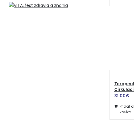
Terapeut
Cirkulác
31.00
€
Pridať 
košíka