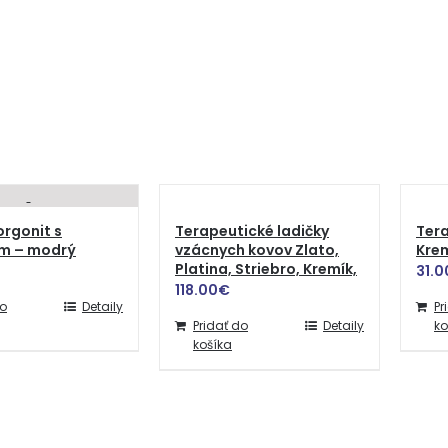
rgonit s
Terapeutické ladičky
Tera
om – modrý
vzácnych kovov Zlato,
Krem
Platina, Striebro, Kremík,
31.0
118.00
€
do
Detaily
Pr
Pridať do
Detaily
ko
košíka