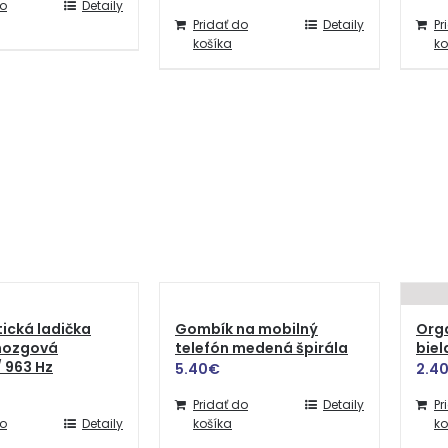
do
Detaily
Pridať do
Detaily
Pr
košíka
ko
ická ladička
Gombík na mobilný
Orga
 mozgová
telefón medená špirála
biel
/ 963 Hz
5.40
€
2.4
Pridať do
Detaily
Pr
do
Detaily
košíka
ko