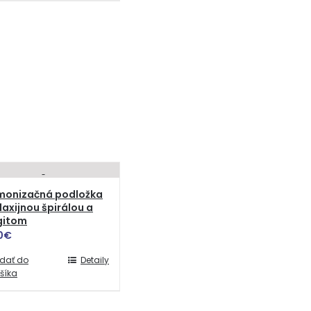
monizačná podložka
laxijnou špirálou a
gitom
0
€
idať do
Detaily
šíka