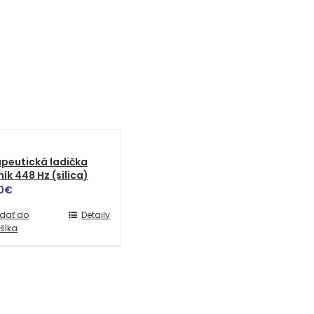
peutická ladička
ík 448 Hz (silica)
0
€
idať do
Detaily
šíka