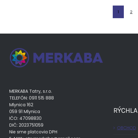
1
2
MERKABA Tatry, s.r.o.
TELEFÓN: 0911 515 888
Mlynica 162
RÝCHLA
059 91 Mlynica
IČO: 47098830
DIČ: 2023751059
OBCHOD
Nie sme platcovia DPH