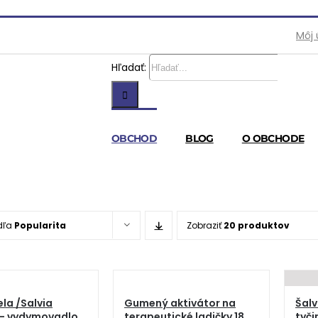
Môj 
Hľadať:
OBCHOD
BLOG
O OBCHODE
dľa
Popularita
Zobraziť
20 produktov
ela /Salvia
Gumený aktivátor na
Šalv
 – vydymovadlo
terapeutické ladičky 18
tyči