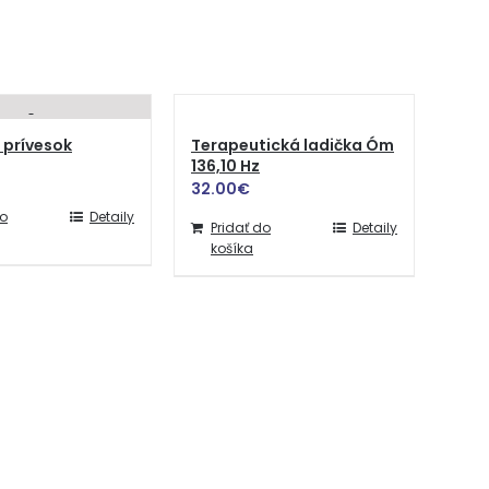
prívesok
Terapeutická ladička Óm
136,10 Hz
32.00
€
do
Detaily
Pridať do
Detaily
košíka