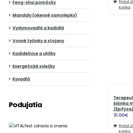
Pridať 
Feng-shui pomôcky
košíka
Mandaly (okenné samolepky)
Vydymovadlá a kadidlá
Vonné tyčinky a stojany
Kadidelnice a uhlíky
Energetické sviečky
Kyvadlá
Terapeut
Podujatia
šišinka
/Epifýza
31.00
€
Pridať 
košíka