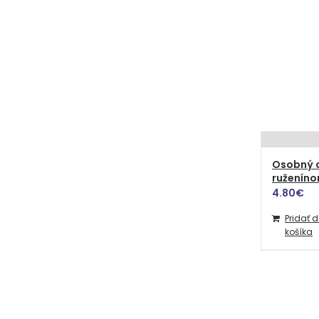
Osobný o
ruženín
4.80
€
Pridať 
košíka