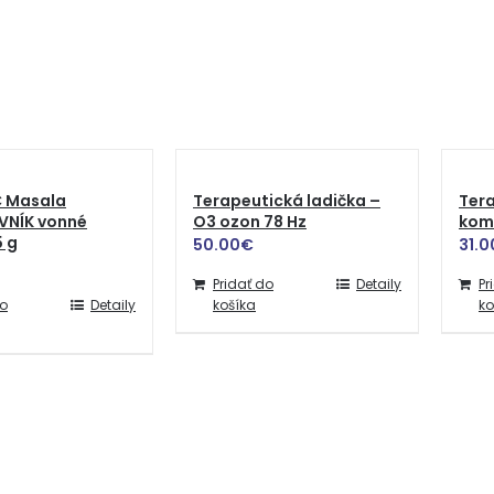
 Masala
Terapeutická ladička –
Tera
VNÍK vonné
O3 ozon 78 Hz
kom
5 g
50.00
€
31.0
Pridať do
Detaily
Pr
do
Detaily
košíka
ko