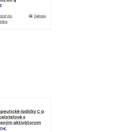
€
idať do
Detaily
šíka
peutické ladičky C a
celotelové s
eným aktivátorom
00
€