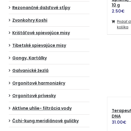
10 g
Rezonančné dažďové stĺpy
2.50
€
Zvonkohry Koshi
Pridať 
košíka
Krištáľové spievajúce misy
Tibetské spievajúce misy
Gongy, Kartálky
Galvanické žezlá
Orgonitové harmonizéry
Orgonitové prívesky
Aktívne uhlie- filtrácia vody
Terapeut
DNA
Čchi-kung meridiánové guličky
31.00
€