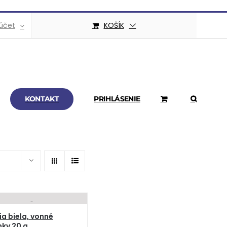
účet
KOŠÍK
KONTAKT
PRIHLÁSENIE
ia biela, vonné
nky 20 g