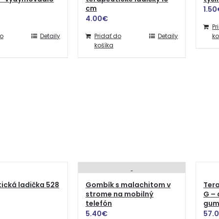
cm
1.50
4.00
€
Pr
do
Detaily
Pridať do
Detaily
ko
košíka
ická ladička 528
Gombík s malachitom v
Tera
strome na mobilný
G – 
telefón
gum
5.40
€
57.