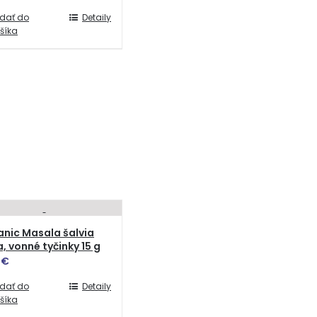
idať do
Detaily
šíka
nic Masala šalvia
a, vonné tyčinky 15 g
0
€
idať do
Detaily
šíka