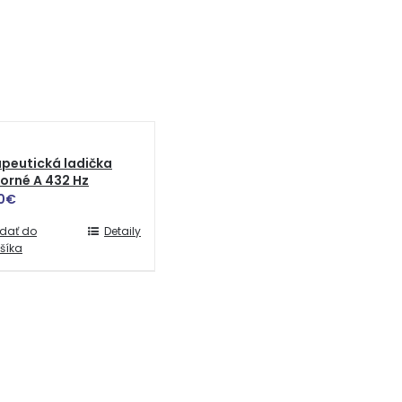
peutická ladička
orné A 432 Hz
0
€
idať do
Detaily
šíka