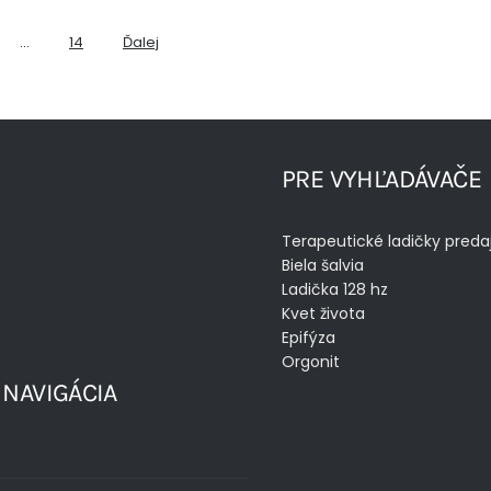
…
14
Ďalej
PRE VYHĽADÁVAČE
Terapeutické ladičky preda
Biela šalvia
Ladička 128 hz
Kvet života
Epifýza
Orgonit
 NAVIGÁCIA