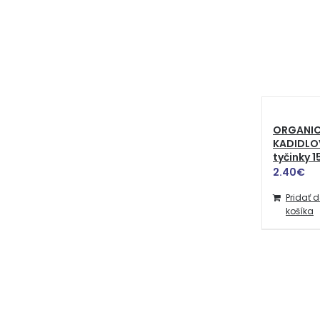
ORGANIC
KADIDLO
tyčinky 1
2.40
€
Pridať 
košíka