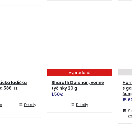
Vypredané
ická ladička
Bharath Darshan, vonné
Har
ia 586 Hz
tyčinky 20 g
s ga
šun
1.50
€
15.6
do
Detaily
Detaily
Pr
ko