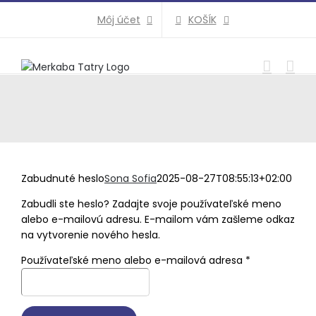
Preskočiť
KOŠÍK
Môj účet
na
obsah
Zabudnuté heslo
Sona Sofia
2025-08-27T08:55:13+02:00
Zabudli ste heslo? Zadajte svoje používateľské meno
alebo e-mailovú adresu. E-mailom vám zašleme odkaz
na vytvorenie nového hesla.
Povinné
Používateľské meno alebo e-mailová adresa
*