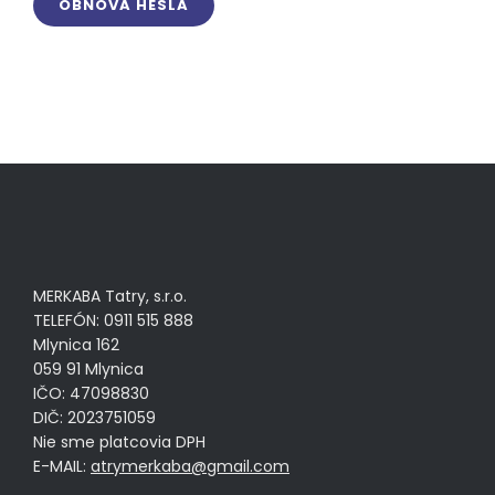
OBNOVA HESLA
MERKABA Tatry, s.r.o.
TELEFÓN: 0911 515 888
Mlynica 162
059 91 Mlynica
IČO: 47098830
DIČ: 2023751059
Nie sme platcovia DPH
E-MAIL:
atrymerkaba@gmail.com