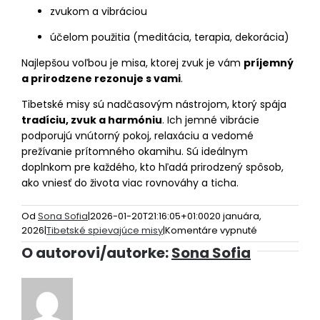
zvukom a vibráciou
účelom použitia (meditácia, terapia, dekorácia)
Najlepšou voľbou je misa, ktorej zvuk je vám
príjemný
a prirodzene rezonuje s vami
.
Tibetské misy sú nadčasovým nástrojom, ktorý spája
tradíciu, zvuk a harmóniu
. Ich jemné vibrácie
podporujú vnútorný pokoj, relaxáciu a vedomé
prežívanie prítomného okamihu. Sú ideálnym
doplnkom pre každého, kto hľadá prirodzený spôsob,
ako vniesť do života viac rovnováhy a ticha.
Od
Sona Sofia
|
2026-01-20T21:16:05+01:00
20 januára,
na
2026
|
Tibetské spievajúce misy
|
Komentáre vypnuté
Tibetské
O autorovi/autorke:
Sona Sofia
misy
–
muzikoterapi