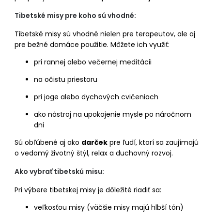
Tibetské misy pre koho sú vhodné:
Tibetské misy sú vhodné nielen pre terapeutov, ale aj
pre bežné domáce použitie. Môžete ich využiť:
pri rannej alebo večernej meditácii
na očistu priestoru
pri joge alebo dychových cvičeniach
ako nástroj na upokojenie mysle po náročnom
dni
Sú obľúbené aj ako
darček
pre ľudí, ktorí sa zaujímajú
o vedomý životný štýl, relax a duchovný rozvoj.
Ako vybrať tibetskú misu:
Pri výbere tibetskej misy je dôležité riadiť sa:
veľkosťou misy (väčšie misy majú hlbší tón)