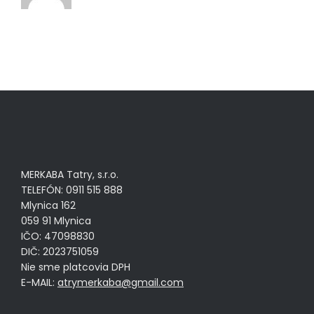
MERKABA Tatry, s.r.o.
TELEFÓN: 0911 515 888
Mlynica 162
059 91 Mlynica
IČO: 47098830
DIČ: 2023751059
Nie sme platcovia DPH
E-MAIL:
atrymerkaba@gmail.com