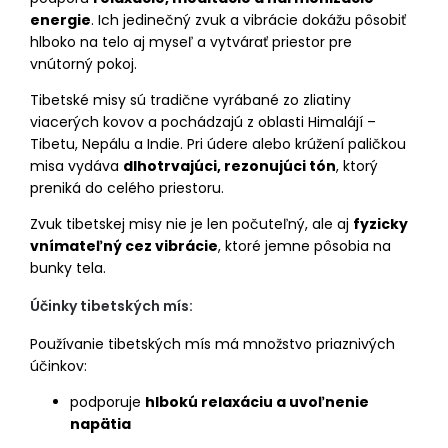
energie
. Ich jedinečný zvuk a vibrácie dokážu pôsobiť
hlboko na telo aj myseľ a vytvárať priestor pre
vnútorný pokoj.
Tibetské misy sú tradične vyrábané zo zliatiny
viacerých kovov a pochádzajú z oblasti Himalájí –
Tibetu, Nepálu a Indie. Pri údere alebo krúžení paličkou
misa vydáva
dlhotrvajúci, rezonujúci tón
, ktorý
preniká do celého priestoru.
Zvuk tibetskej misy nie je len počuteľný, ale aj
fyzicky
vnímateľný cez vibrácie
, ktoré jemne pôsobia na
bunky tela.
Účinky tibetských mís:
Používanie tibetských mís má množstvo priaznivých
účinkov:
podporuje
hlbokú relaxáciu a uvoľnenie
napätia