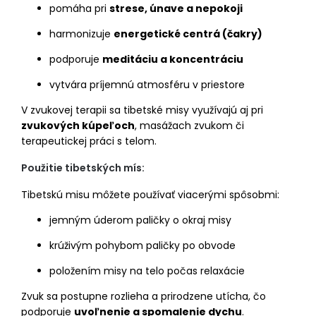
pomáha pri
strese, únave a nepokoji
harmonizuje
energetické centrá (čakry)
podporuje
meditáciu a koncentráciu
vytvára príjemnú atmosféru v priestore
V zvukovej terapii sa tibetské misy využívajú aj pri
zvukových kúpeľoch
, masážach zvukom či
terapeutickej práci s telom.
Použitie tibetských mís:
Tibetskú misu môžete používať viacerými spôsobmi:
jemným úderom paličky o okraj misy
krúživým pohybom paličky po obvode
položením misy na telo počas relaxácie
Zvuk sa postupne rozlieha a prirodzene utícha, čo
podporuje
uvoľnenie a spomalenie dychu
.