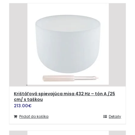
Krištáľová spievajúca misa 432 Hz – tón A /25
cm/ s taškou
213.00
€
Pridať do košíka
Detaily