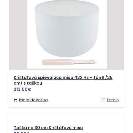
Krištáľová spievajúca misa 432 Hz – tón E /25
cm/ s taškou
213.00
€
Pridať do košíka
Detaily
Taška na 30 cm Krištáľovú misu