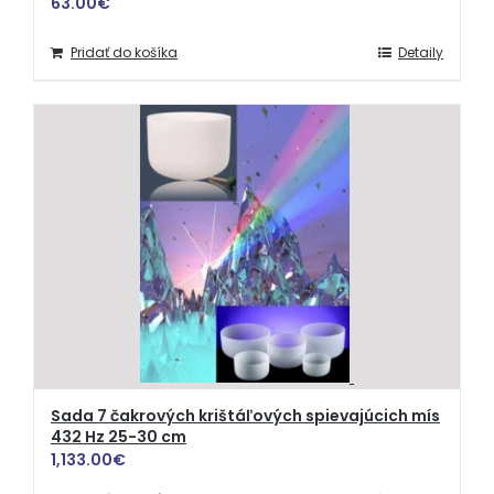
63.00
€
Pridať do košíka
Detaily
Sada 7 čakrových krištáľových spievajúcich mís
432 Hz 25-30 cm
1,133.00
€