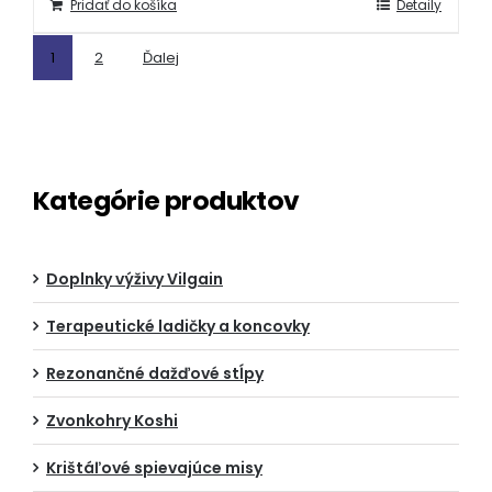
Pridať do košíka
Detaily
1
2
Ďalej
Kategórie produktov
Doplnky výživy Vilgain
Terapeutické ladičky a koncovky
Rezonančné dažďové stĺpy
Zvonkohry Koshi
Krištáľové spievajúce misy