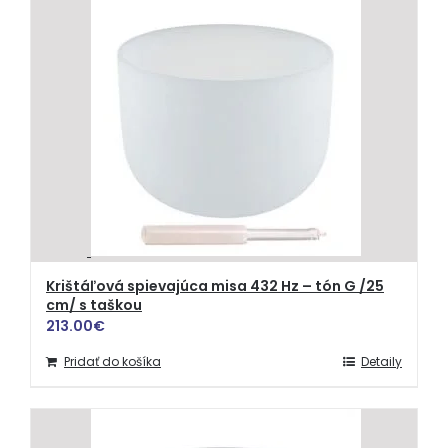
Krištáľová spievajúca misa 432 Hz – tón G /25
cm/ s taškou
213.00
€
Pridať do košíka
Detaily