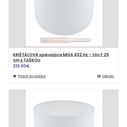
KRIŠTÁĽOVÁ spievajúca MISA 432 Hz – tón F 25
cm s TAŠKOU
213.00
€
Pridať do košíka
Detaily