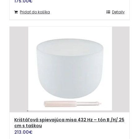
175.00
€
Pridať do košíka
Detaily
Krištáľová spievajúca misa 432 Hz – tón B /H/ 25
cm s taškou
213.00
€