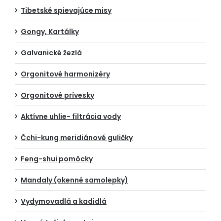
Tibetské spievajúce misy
Gongy, Kartálky
Galvanické žezlá
Orgonitové harmonizéry
Orgonitové prívesky
Aktívne uhlie- filtrácia vody
Čchi-kung meridiánové guličky
Feng-shui pomôcky
Mandaly (okenné samolepky)
Vydymovadlá a kadidlá