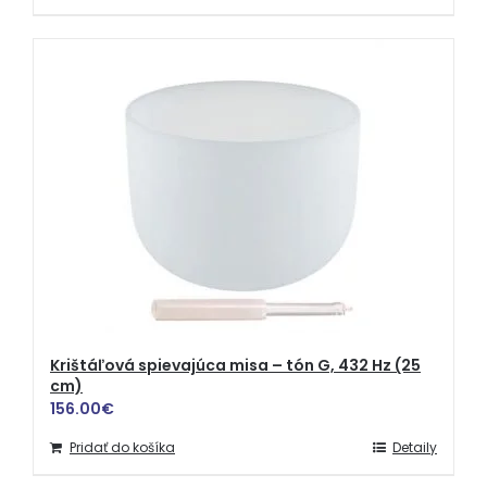
Krištáľová spievajúca misa – tón G, 432 Hz (25
cm)
156.00
€
Pridať do košíka
Detaily