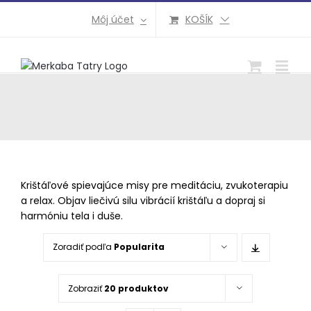
Preskočiť
Môj účet
KOŠÍK
na
obsah
Krištáľové spievajúce misy pre meditáciu, zvukoterapiu
a relax. Objav liečivú silu vibrácií krištáľu a dopraj si
harmóniu tela i duše.
Zoradiť podľa
Popularita
Zobraziť
20 produktov