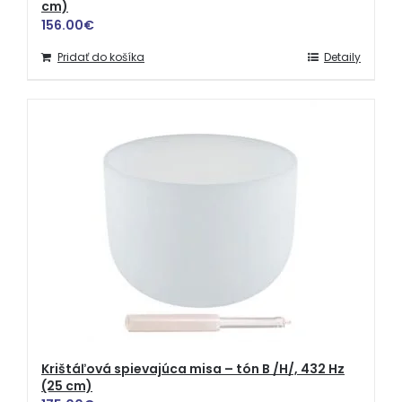
cm)
156.00
€
Pridať do košíka
Detaily
Krištáľová spievajúca misa – tón B /H/, 432 Hz
(25 cm)