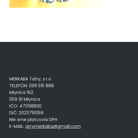
MERKABA Tatry, s.r.o.
TELEFÓN: 0911 515 888
Mlynica 162
059 91 Mlynica
IČO: 47098830
DIČ: 2023751059
Nie sme platcovia DPH
E-MAIL:
atrymerkaba@gmail.com