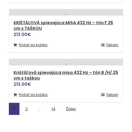
KRIŠTÁĽOVÁ spievajúca MISA 432 Hz – tón F 25
cm s TAŠKOU
213.00
€
Pridať do košíka
Detaily
Krištáľová spievajúca misa 432 Hz – tón B /H/ 25
cm s taškou
213.00
€
Pridať do košíka
Detaily
1
2
…
14
Ďalej