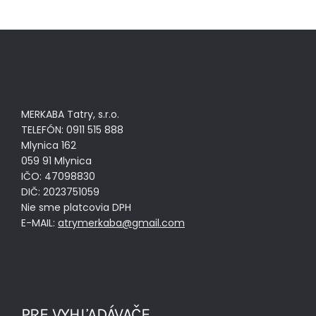
MERKABA Tatry, s.r.o.
TELEFÓN: 0911 515 888
Mlynica 162
059 91 Mlynica
IČO: 47098830
DIČ: 2023751059
Nie sme platcovia DPH
E-MAIL:
atrymerkaba@gmail.com
PRE VYHĽADÁVAČE