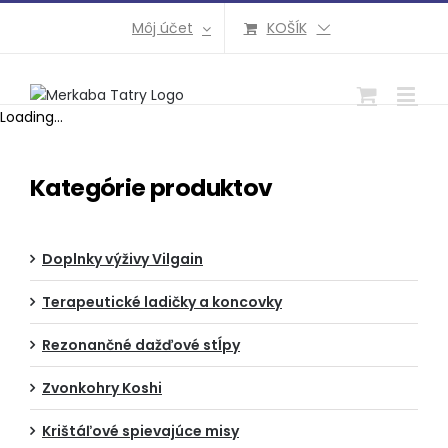
Preskočiť
Môj účet
KOŠÍK
na
obsah
Loading...
Kategórie produktov
Doplnky výživy Vilgain
Terapeutické ladičky a koncovky
Rezonančné dažďové stĺpy
Zvonkohry Koshi
Krištáľové spievajúce misy