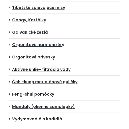
Tibetské spievajúce misy
Gongy, Kartálky
Galvanické žezlá
Orgonitové harmonizéry
Orgonitové prívesky
Aktívne uhlie- filtrácia vody
Čchi-kung meridiánové guličky
Feng-shui pomôcky
Mandaly (okenné samolepky)
Vydymovadlá a kadidlá