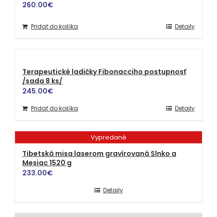
260.00
€
Pridať do košíka
Detaily
Terapeutické ladičky Fibonacciho postupnosť
/sada 8 ks/
245.00
€
Pridať do košíka
Detaily
Vypredané
Tibetská misa laserom gravírovaná Slnko a
Mesiac 1520 g
233.00
€
Detaily