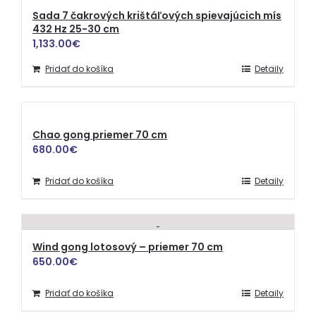
Sada 7 čakrových krištáľových spievajúcich mís
432 Hz 25-30 cm
1,133.00
€
Pridať do košíka
Detaily
Chao gong priemer 70 cm
680.00
€
Pridať do košíka
Detaily
Wind gong lotosový – priemer 70 cm
650.00
€
Pridať do košíka
Detaily