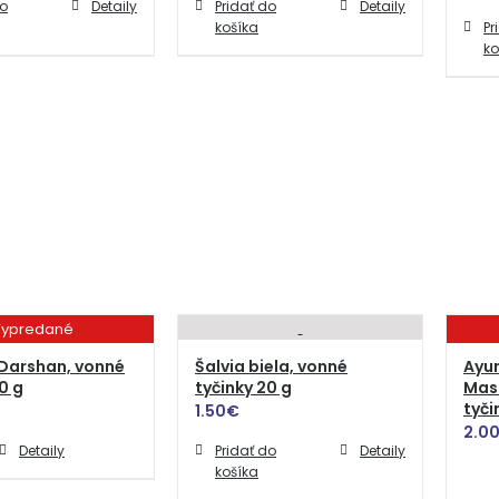
do
Detaily
Pridať do
Detaily
košíka
Pr
ko
ypredané
Darshan, vonné
Šalvia biela, vonné
Ayur
0 g
tyčinky 20 g
Mas
tyči
1.50
€
2.0
Detaily
Pridať do
Detaily
košíka