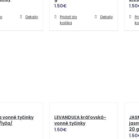
1.50
€
1.50
do
Detaily
Pridať do
Detaily
Pr
košíka
ko
a vonné tyčinky
LEVANDUĽA kráľovská-
JASM
/lyža/
vonné tyčinky
jasm
20 g
1.50
€
1.50