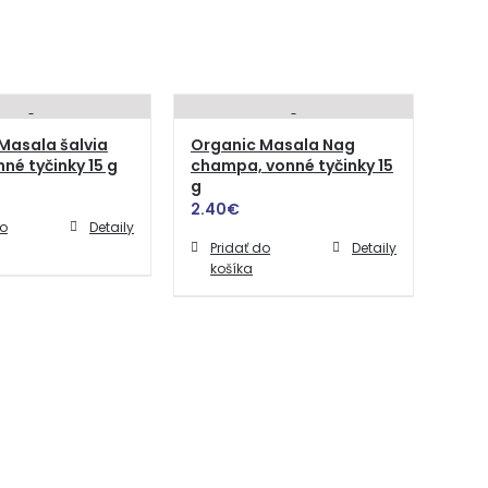
Masala šalvia
Organic Masala Nag
nné tyčinky 15 g
champa, vonné tyčinky 15
g
2.40
€
do
Detaily
Pridať do
Detaily
košíka