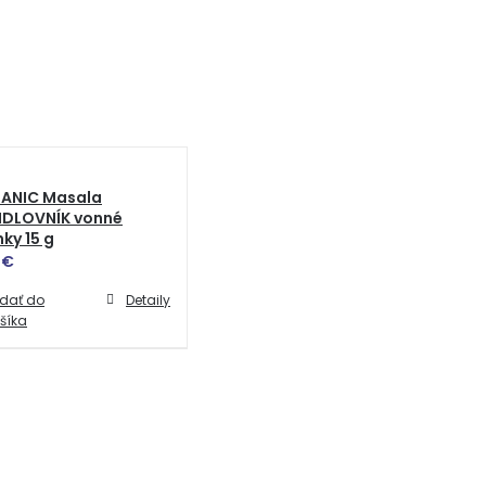
ANIC Masala
IDLOVNÍK vonné
nky 15 g
0
€
idať do
Detaily
šíka