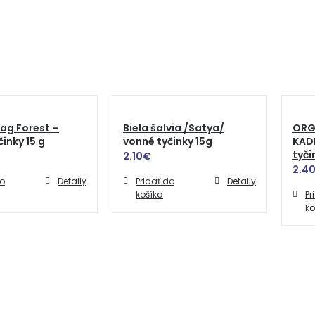
ag Forest –
Biela šalvia /Satya/
ORG
inky 15 g
vonné tyčinky 15g
KAD
tyči
2.10
€
2.4
do
Detaily
Pridať do
Detaily
košíka
Pr
ko