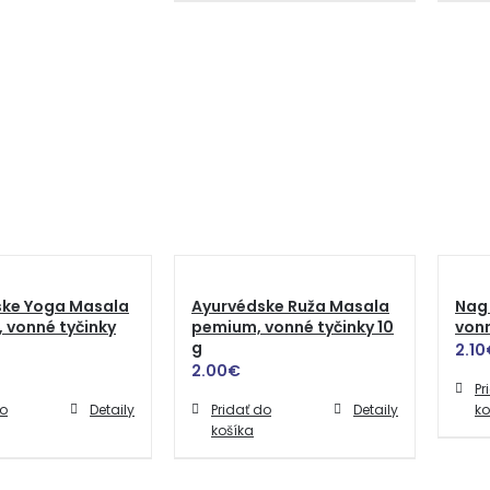
ske Yoga Masala
Ayurvédske Ruža Masala
Nag
 vonné tyčinky
pemium, vonné tyčinky 10
vonn
g
2.10
2.00
€
Pr
do
Detaily
Pridať do
Detaily
ko
košíka