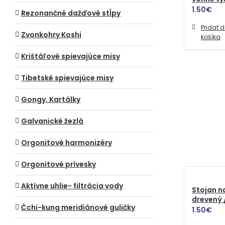
1.50
€
Rezonančné dažďové stĺpy
Pridať 
Zvonkohry Koshi
košíka
Krištáľové spievajúce misy
Tibetské spievajúce misy
Gongy, Kartálky
Galvanické žezlá
Orgonitové harmonizéry
Orgonitové prívesky
Aktívne uhlie- filtrácia vody
Stojan n
drevený 
Čchi-kung meridiánové guličky
1.50
€