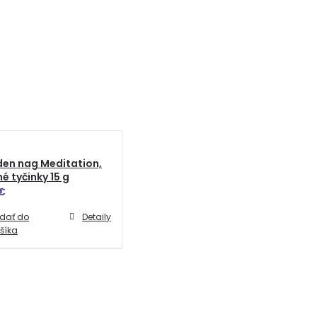
en nag Meditation,
é tyčinky 15 g
€
idať do
Detaily
šíka