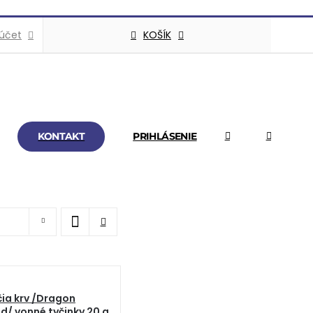
KOŠÍK
 účet
KONTAKT
PRIHLÁSENIE
ia krv /Dragon
d/ vonné tyčinky 20 g