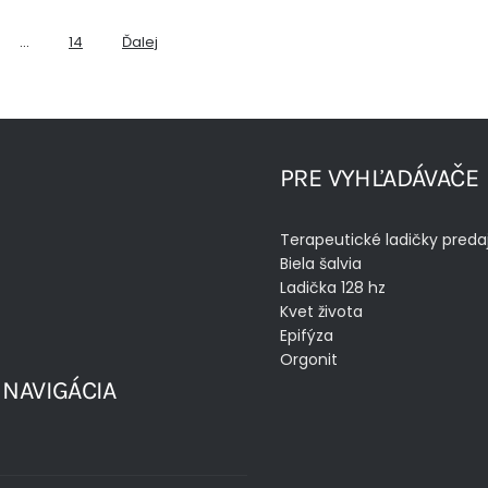
…
14
Ďalej
PRE VYHĽADÁVAČE
Terapeutické ladičky preda
Biela šalvia
Ladička 128 hz
Kvet života
Epifýza
Orgonit
 NAVIGÁCIA