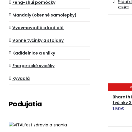
Pridať 
Feng-shui pomôcky
košíka
Mandaly (okenné samolepky)
Vydymovadlá a kadidlá
Vonné tyčinky a stojany
Kadidelnice a uhlíky
Energetické sviečky
Kyvadlá
V
Bharath 
Podujatia
tyčinky 2
1.50
€