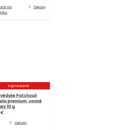
idať do
Detaily
šíka
Vypredané
védske Patchouli
ala premium, vonné
nky 10 g
0
€
Detaily