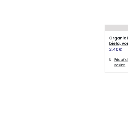
Organic 
biela, vo
2.40
€
Pridať 
košíka