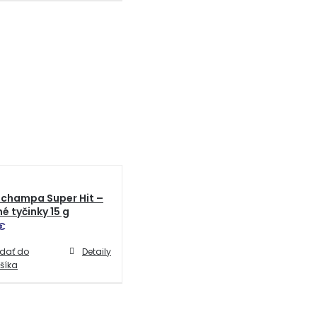
 champa Super Hit –
é tyčinky 15 g
€
idať do
Detaily
šíka