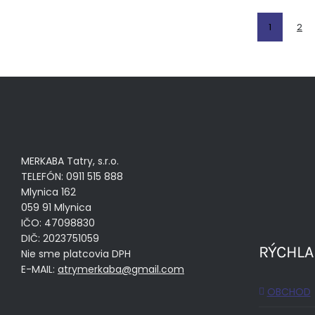
1
2
MERKABA Tatry, s.r.o.
TELEFÓN: 0911 515 888
Mlynica 162
059 91 Mlynica
IČO: 47098830
DIČ: 2023751059
RÝCHLA
Nie sme platcovia DPH
E-MAIL:
atrymerkaba@gmail.com
OBCHOD