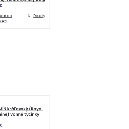
€
idať do
Detaily
šíka
ÍN kráľovský (Royal
ine) vonné tyčinky
€