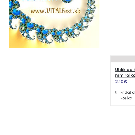
Uhlík do 
mm rolk
2.10
€
Pridať 
košíka