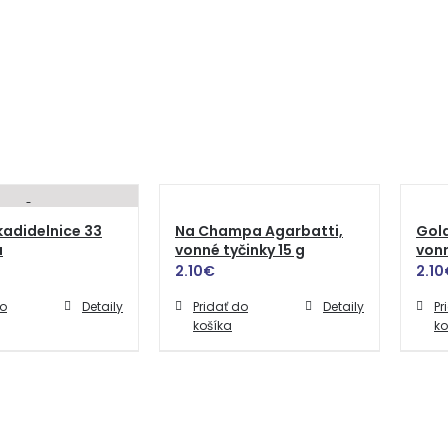
kadidelnice 33
Na Champa Agarbatti,
Gold
a
vonné tyčinky 15 g
vonn
2.10
€
2.10
do
Detaily
Pridať do
Detaily
Pr
košíka
ko