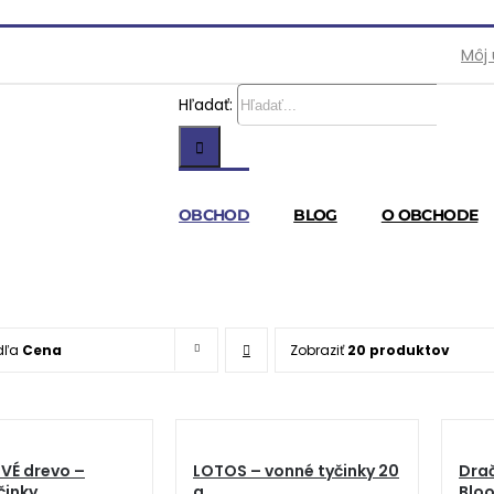
Môj
Hľadať:
OBCHOD
BLOG
O OBCHODE
dľa
Cena
Zobraziť
20 produktov
VÉ drevo –
LOTOS – vonné tyčinky 20
Drač
činky
g
Bloo