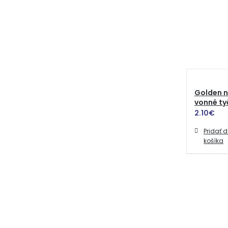
Golden n
vonné tyč
2.10
€
Pridať 
košíka