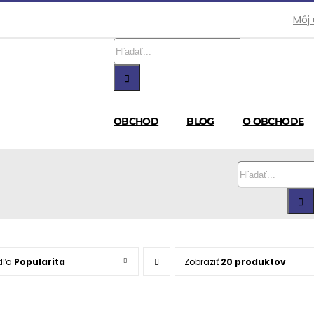
Môj
Hľadať:
OBCHOD
BLOG
O OBCHODE
Hľadať:
dľa
Popularita
Zobraziť
20 produktov