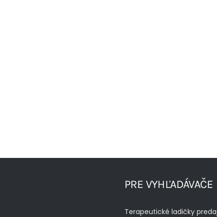
PRE VYHĽADÁVAČE
Terapeutické ladičky preda