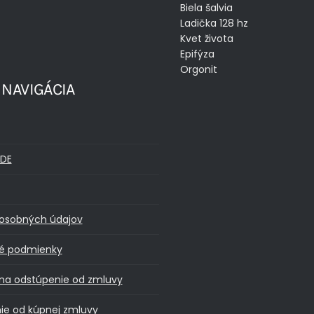
Biela šalvia
Ladička 128 hz
Kvet života
Epifýza
Orgonit
 NAVIGÁCIA
DE
osobných údajov
é podmienky
na odstúpenie od zmluvy
ie od kúpnej zmluvy