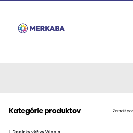
Preskočiť
na
obsah
Kategórie produktov
Zoradiť po
Doplnky výživy Vilgain