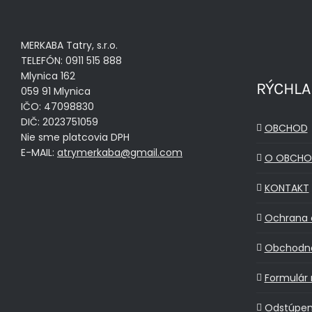
MERKABA Tatry, s.r.o.
TELEFÓN: 0911 515 888
Mlynica 162
RÝCHLA
059 91 Mlynica
IČO: 47098830
DIČ: 2023751059
OBCHOD
Nie sme platcovia DPH
E-MAIL:
atrymerkaba@gmail.com
O OBCHO
KONTAKT
Ochrana 
Obchodn
Formulár 
Odstúpen