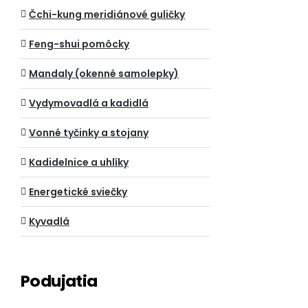
Čchi-kung meridiánové guličky
Feng-shui pomôcky
Mandaly (okenné samolepky)
Vydymovadlá a kadidlá
Vonné tyčinky a stojany
Kadidelnice a uhlíky
Energetické sviečky
Kyvadlá
Podujatia