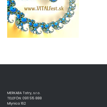
MERKABA Tatry, s.r.o.
TELEFÓN: 0911 515 888
Mlynica 162