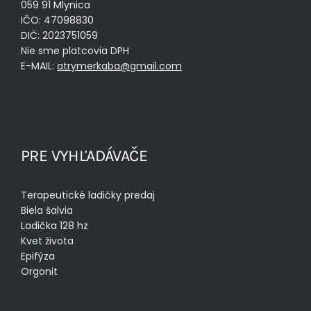
059 91 Mlynica
IČO: 47098830
DIČ: 2023751059
Nie sme platcovia DPH
E-MAIL:
atrymerkaba@gmail.com
PRE VYHĽADÁVAČE
Terapeutické ladičky predaj
Biela šalvia
Ladička 128 hz
Kvet života
Epifýza
Orgonit