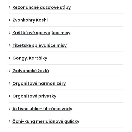
Rezonančné dažďové stĺpy
Zvonkohry Koshi
Krištáľové spievajúce misy
Tibetské spievajúce misy
Gongy, Kartálky
Galvanické žezlá
Orgonitové harmonizéry
Orgonitové prívesky
Aktívne uhlie- filtrácia vody
Čchi-kung meridiánové guličky