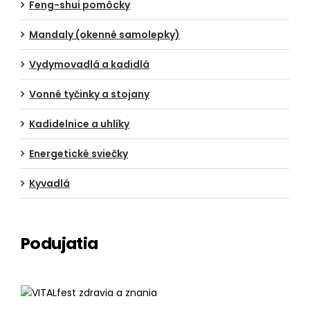
Feng-shui pomôcky
Mandaly (okenné samolepky)
Vydymovadlá a kadidlá
Vonné tyčinky a stojany
Kadidelnice a uhlíky
Energetické sviečky
Kyvadlá
Podujatia