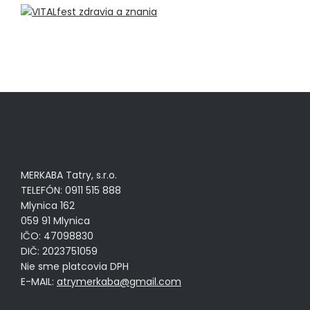
MERKABA Tatry, s.r.o.
TELEFÓN: 0911 515 888
Mlynica 162
059 91 Mlynica
IČO: 47098830
DIČ: 2023751059
Nie sme platcovia DPH
E-MAIL:
atrymerkaba@gmail.com