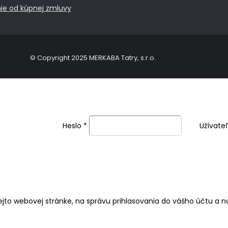
ie od kúpnej zmluvy
© Copyright 2025 MERKABA Tatry, s.r.o.
Heslo
*
Užívate
jto webovej stránke, na správu prihlasovania do vášho účtu a 