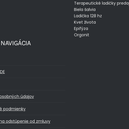
Terapeutické ladičky preda
Biela šalvia
Ladička 128 hz
Kvet života
Epifýza
Orgonit
 NAVIGÁCIA
DE
osobných údajov
é podmienky
na odstúpenie od zmluvy