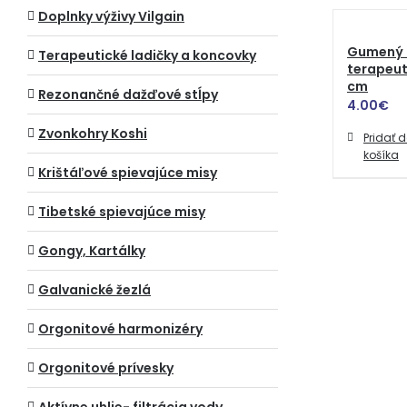
Doplnky výživy Vilgain
Gumený 
Terapeutické ladičky a koncovky
terapeut
cm
Rezonančné dažďové stĺpy
4.00
€
Zvonkohry Koshi
Pridať 
košíka
Krištáľové spievajúce misy
Tibetské spievajúce misy
Gongy, Kartálky
Galvanické žezlá
Orgonitové harmonizéry
Orgonitové prívesky