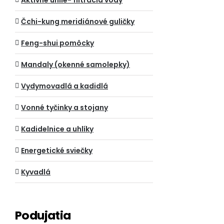
Aktívne uhlie- filtrácia vody
Čchi-kung meridiánové guličky
Feng-shui pomôcky
Mandaly (okenné samolepky)
Vydymovadlá a kadidlá
Vonné tyčinky a stojany
Kadidelnice a uhlíky
Energetické sviečky
Kyvadlá
Podujatia