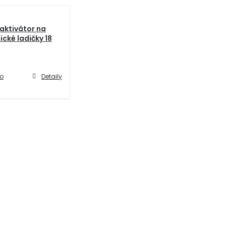
aktivátor na
ické ladičky 18
do
Detaily