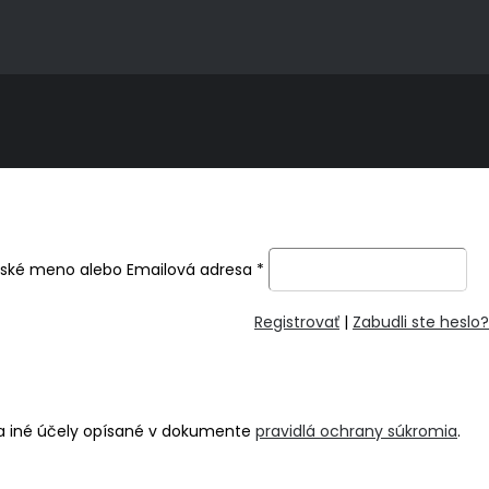
ľské meno alebo Emailová adresa
*
Registrovať
|
Zabudli ste heslo?
na iné účely opísané v dokumente
pravidlá ochrany súkromia
.