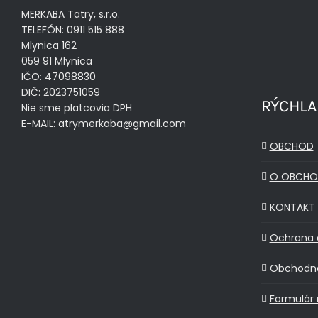
MERKABA Tatry, s.r.o.
TELEFÓN: 0911 515 888
Mlynica 162
059 91 Mlynica
IČO: 47098830
DIČ: 2023751059
RÝCHLA
Nie sme platcovia DPH
E-MAIL:
atrymerkaba@gmail.com
OBCHOD
O OBCHO
KONTAKT
Ochrana 
Obchodn
Formulár 