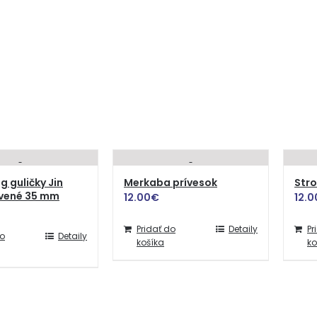
g guličky Jin
Merkaba prívesok
Stro
rvené 35 mm
12.00
€
12.0
Pridať do
Detaily
Pr
do
Detaily
košíka
ko