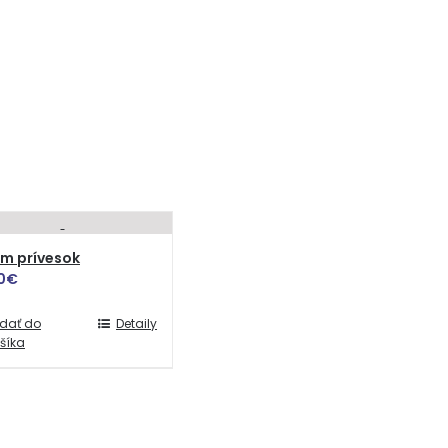
m prívesok
0
€
idať do
Detaily
šíka