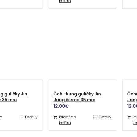
košíka
g guličky Jin
Čchi-kung guličky Jin
Čchi
é 35 mm
Jang čierne 35 mm
Jang
12.00
€
12.0
do
Detaily
Pridať do
Detaily
Pr
košíka
ko