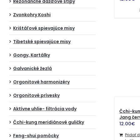
Rezonančné dažďové stĺpy
Zvonkohry Koshi
Krištáľové spievajúce misy
Tibetské spievajúce misy
Gongy, Kartálky
Galvanické žezlá
Orgonitové harmonizéry
Orgonitové prívesky
Aktívne uhlie- filtrácia vody
Čchi-kun
Jang če
Čchi-kung meridiánové guličky
12.00
€
Pridať 
Feng-shui pomôcky