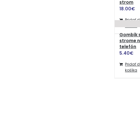
strom
18.00
€
Pridať 
košíka
Gombík 
strome n
telefón
5.40
€
Pridať 
košíka