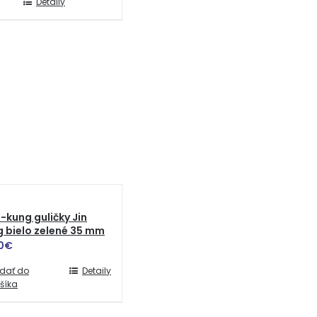
Detaily
-kung guličky Jin
 bielo zelené 35 mm
0
€
idať do
Detaily
šíka