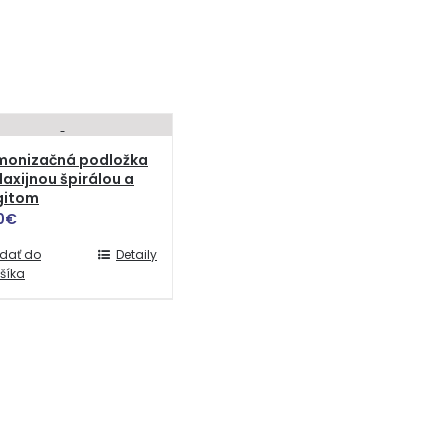
monizačná podložka
laxijnou špirálou a
gitom
0
€
idať do
Detaily
šíka