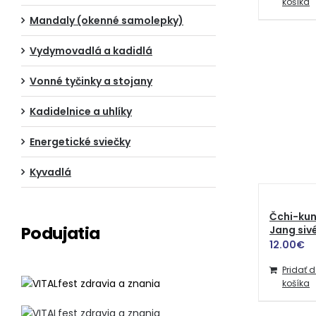
košíka
Mandaly (okenné samolepky)
Vydymovadlá a kadidlá
Vonné tyčinky a stojany
Kadidelnice a uhlíky
Energetické sviečky
Kyvadlá
Čchi-kun
Podujatia
Jang siv
12.00
€
Pridať 
košíka