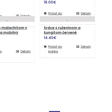
18.00
€
Pridať do
Detaily
do
Detaily
košíka
s malachitom v
Srdce s ruženínom a
a mobilný
šungitom červené
14.40
€
Pridať do
Detaily
do
Detaily
košíka