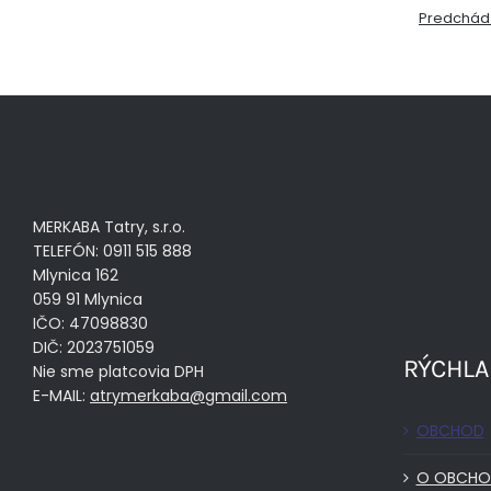
Predchád
MERKABA Tatry, s.r.o.
TELEFÓN: 0911 515 888
Mlynica 162
059 91 Mlynica
IČO: 47098830
DIČ: 2023751059
RÝCHLA
Nie sme platcovia DPH
E-MAIL:
atrymerkaba@gmail.com
OBCHOD
O OBCHO