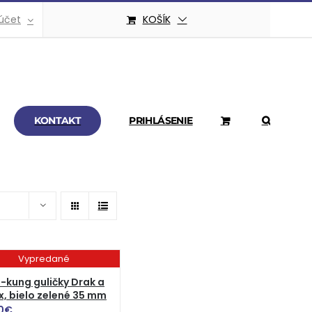
účet
KOŠÍK
KONTAKT
PRIHLÁSENIE
Vypredané
-kung guličky Drak a
x, bielo zelené 35 mm
0
€