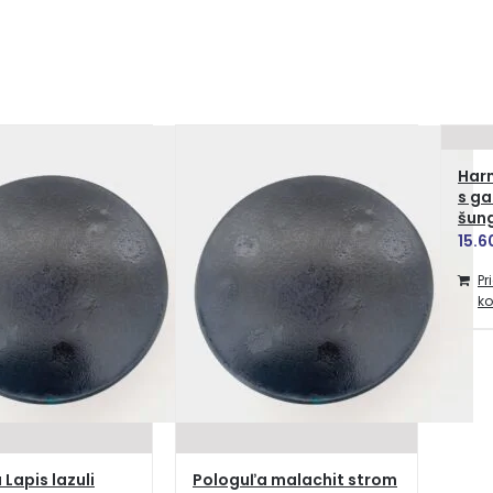
Har
s ga
šun
15.6
Pr
ko
Lapis lazuli
Pologuľa malachit strom