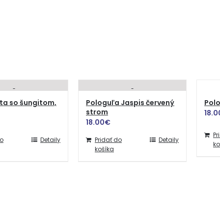
ota so šungitom,
Pologuľa Jaspis červený
Polo
strom
18.0
18.00
€
Pr
do
Detaily
Pridať do
Detaily
ko
košíka