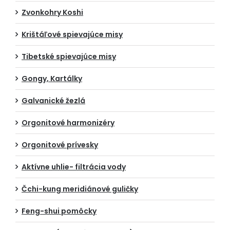
Zvonkohry Koshi
Krištáľové spievajúce misy
Tibetské spievajúce misy
Gongy, Kartálky
Galvanické žezlá
Orgonitové harmonizéry
Orgonitové prívesky
Aktívne uhlie- filtrácia vody
Čchi-kung meridiánové guličky
Feng-shui pomôcky