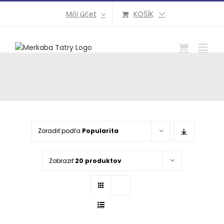
Preskočiť
Môj účet
KOŠÍK
na
obsah
Zoradiť podľa
Popularita
Zobraziť
20 produktov