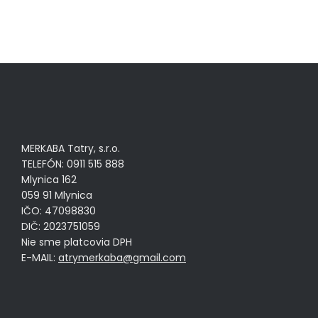
MERKABA Tatry, s.r.o.
TELEFÓN: 0911 515 888
Mlynica 162
059 91 Mlynica
IČO: 47098830
DIČ: 2023751059
Nie sme platcovia DPH
E-MAIL:
atrymerkaba@gmail.com