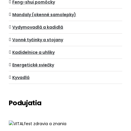
Feng-shui pomôcky
Mandaly (okenné samolepky)
Vydymovadlá a kadidlá
Vonné tyčinky a stojany
Kadidelnice a uhlíky
Energetické sviečky
Kyvadlá
Podujatia