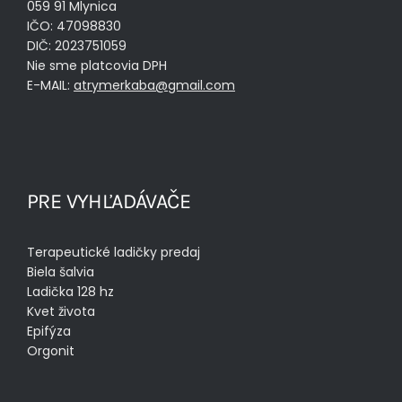
059 91 Mlynica
IČO: 47098830
DIČ: 2023751059
Nie sme platcovia DPH
E-MAIL:
atrymerkaba@gmail.com
PRE VYHĽADÁVAČE
Terapeutické ladičky predaj
Biela šalvia
Ladička 128 hz
Kvet života
Epifýza
Orgonit