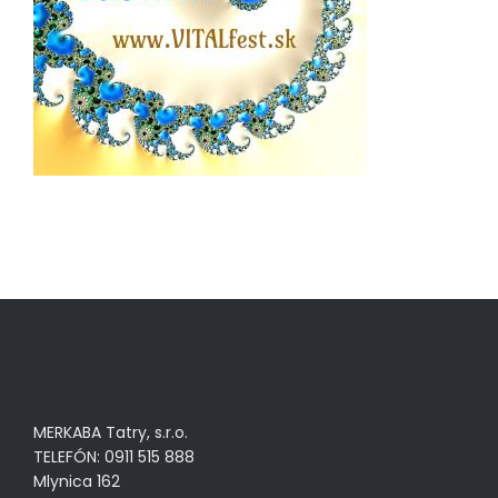
MERKABA Tatry, s.r.o.
TELEFÓN: 0911 515 888
Mlynica 162