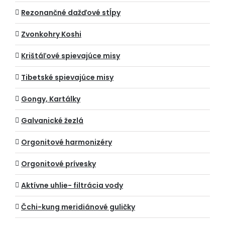
Rezonančné dažďové stĺpy
Zvonkohry Koshi
Krištáľové spievajúce misy
Tibetské spievajúce misy
Gongy, Kartálky
Galvanické žezlá
Orgonitové harmonizéry
Orgonitové prívesky
Aktívne uhlie- filtrácia vody
Čchi-kung meridiánové guličky