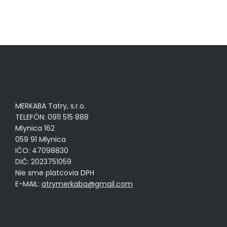
MERKABA Tatry, s.r.o.
TELEFÓN: 0911 515 888
Mlynica 162
059 91 Mlynica
IČO: 47098830
DIČ: 2023751059
Nie sme platcovia DPH
E-MAIL:
atrymerkaba@gmail.com