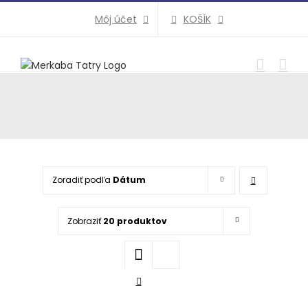
Preskočiť
KOŠÍK
Môj účet
na
obsah
Zoradiť podľa
Dátum
Zobraziť
20 produktov