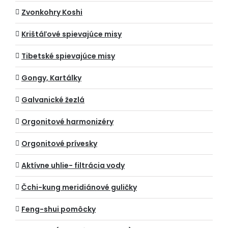
Zvonkohry Koshi
Krištáľové spievajúce misy
Tibetské spievajúce misy
Gongy, Kartálky
Galvanické žezlá
Orgonitové harmonizéry
Orgonitové prívesky
Aktívne uhlie- filtrácia vody
Čchi-kung meridiánové guličky
Feng-shui pomôcky