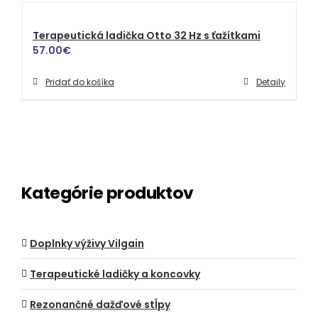
Terapeutická ladička Otto 32 Hz s ťažítkami
57.00
€
Pridať do košíka
Detaily
Kategórie produktov
Doplnky výživy Vilgain
Terapeutické ladičky a koncovky
Rezonančné dažďové stĺpy