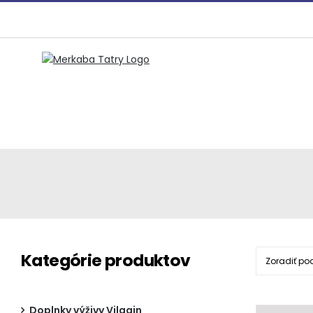
Preskočiť
na
obsah
Kategórie produktov
Zoradiť po
Doplnky výživy Vilgain