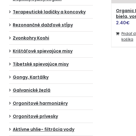
Organic 
Terapeutické ladičky a koncovky
biela, vo
2.40
€
Rezonančné dažďové stĺpy
Pridať 
Zvonkohry Koshi
košíka
Krištáľové spievajúce misy
Tibetské spievajúce misy
Gongy, Kartálky
Galvanické žezlá
Orgonitové harmonizéry
Orgonitové prívesky
Aktívne uhlie- filtrácia vody