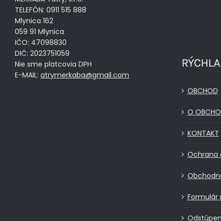
TELEFÓN: 0911 515 888
Mlynica 162
059 91 Mlynica
IČO: 47098830
DIČ: 2023751059
RÝCHLA
Nie sme platcovia DPH
E-MAIL:
atrymerkaba@gmail.com
OBCHOD
O OBCHO
KONTAKT
Ochrana 
Obchodn
Formulár 
Odstúpen