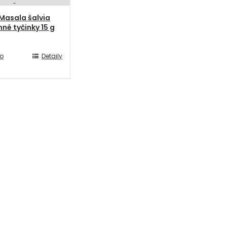
Masala šalvia
nné tyčinky 15 g
do
Detaily