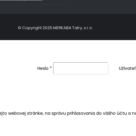
© Copyright 2025 MERKABA Tatry, s.r.o.
Heslo
*
Užívate
jto webovej stránke, na správu prihlasovania do vášho účtu a 