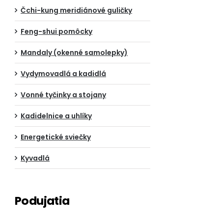
Čchi-kung meridiánové guličky
Feng-shui pomôcky
Mandaly (okenné samolepky)
Vydymovadlá a kadidlá
Vonné tyčinky a stojany
Kadidelnice a uhlíky
Energetické sviečky
Kyvadlá
Podujatia