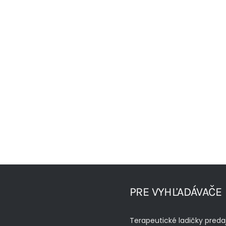
PRE VYHĽADÁVAČE
Terapeutické ladičky preda