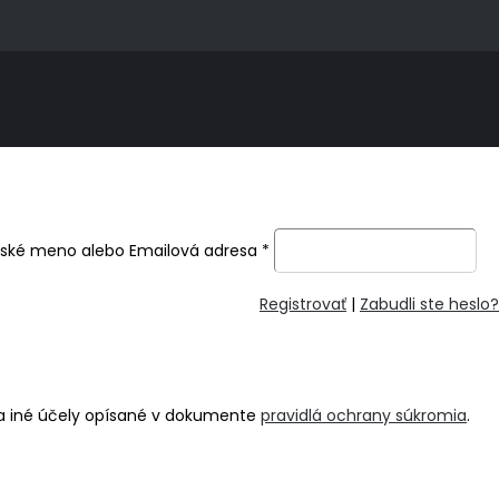
ľské meno alebo Emailová adresa
*
Registrovať
|
Zabudli ste heslo?
na iné účely opísané v dokumente
pravidlá ochrany súkromia
.