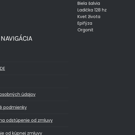
Biela šalvia
Ladička 128 hz
Kvet života
Epifýza
Orgonit
 NAVIGÁCIA
DE
osobných údajov
é podmienky
na odstúpenie od zmluvy
ie od kúpnej zmluvy