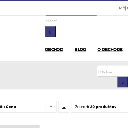
Môj 
Hľadať:
OBCHOD
BLOG
O OBCHODE
Hľadať:
dľa
Cena
Zobraziť
20 produktov