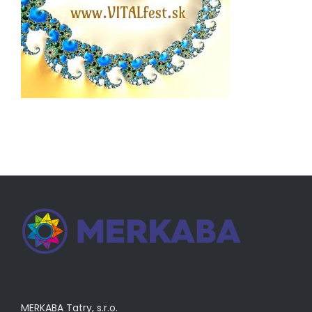
MERKABA Tatry, s.r.o.