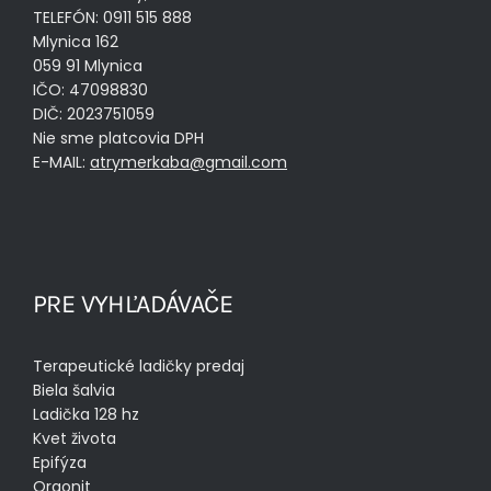
TELEFÓN: 0911 515 888
Mlynica 162
059 91 Mlynica
IČO: 47098830
DIČ: 2023751059
Nie sme platcovia DPH
E-MAIL:
atrymerkaba@gmail.com
PRE VYHĽADÁVAČE
Terapeutické ladičky predaj
Biela šalvia
Ladička 128 hz
Kvet života
Epifýza
Orgonit