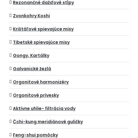
Rezonančné dažďové stĺpy
Zvonkohry Koshi
Krištáľové spievajúce misy
Tibetské spievajúce misy
Gongy, Kartálky
Galvanické žezlá
Orgonitové harmonizéry
Orgonitové prívesky
Aktívne uhlie- filtrácia vody
Čchi-kung meridiánové guličky
Feng-shui pomôcky