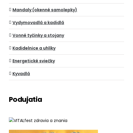
Mandaly (okenné samolepky)
Vydymovadlá a kadidlá
Vonné tyčinky a stojany
Kadidelnice a uhlíky
Energetické sviečky
Kyvadlá
Podujatia