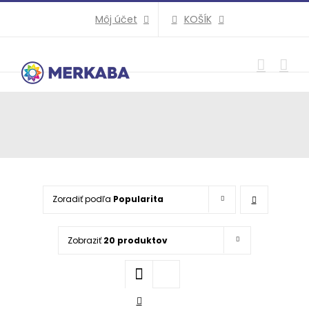
Preskočiť
KOŠÍK
Môj účet
na
obsah
Zoradiť podľa
Popularita
Zobraziť
20 produktov