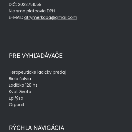
DIČ: 2023751059
Nie sme platcovia DPH
E-MAIL:
atrymerkaba@gmail.com
PRE VYHĽADÁVAČE
Terapeutické ladičky predaj
Biela šalvia
Ladička 128 hz
Kvet života
Epifýza
Orgonit
RÝCHLA NAVIGÁCIA