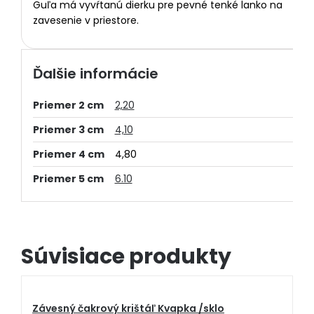
Guľa má vyvŕtanú dierku pre pevné tenké lanko na
zavesenie v priestore.
Ďalšie informácie
Priemer 2 cm
2,20
Priemer 3 cm
4,10
Priemer 4 cm
4,80
Priemer 5 cm
6.10
Súvisiace produkty
Závesný čakrový krištáľ Kvapka /sklo