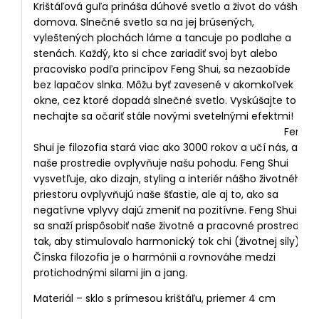
Krištáľová guľa prináša dúhové svetlo a život do vášho
domova. Slnečné svetlo sa na jej brúsených,
vyleštených plochách láme a tancuje po podlahe a
stenách. Každý, kto si chce zariadiť svoj byt alebo
pracovisko podľa princípov Feng Shui, sa nezaobíde
bez lapačov slnka. Môžu byť zavesené v akomkoľvek
okne, cez ktoré dopadá slnečné svetlo. Vyskúšajte to a
nechajte sa očariť stále novými svetelnými efektmi!
Feng
Shui je filozofia stará viac ako 3000 rokov a učí nás, ako
naše prostredie ovplyvňuje našu pohodu. Feng Shui
vysvetľuje, ako dizajn, styling a interiér nášho životného
priestoru ovplyvňujú naše šťastie, ale aj to, ako sa
negatívne vplyvy dajú zmeniť na pozitívne. Feng Shui
sa snaží prispôsobiť naše životné a pracovné prostredie
tak, aby stimulovalo harmonický tok chi (životnej sily).
Čínska filozofia je o harmónii a rovnováhe medzi
protichodnými silami jin a jang.
Materiál – sklo s prímesou krištáľu, priemer 4 cm