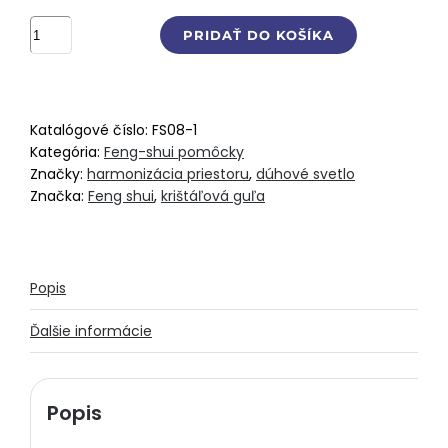
množstvo
PRIDAŤ DO KOŠÍKA
Krištáľová
guľa
AAA
kvality
Katalógové číslo:
FS08-1
-
Kategória:
Feng-shui pomôcky
4
Značky:
harmonizácia priestoru
,
dúhové svetlo
cm
Značka:
Feng shui
,
krištáľová guľa
Popis
Ďalšie informácie
Popis