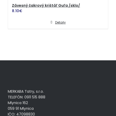
Závesný čakrový krištáľ Guľa /sklo/
8.10
€
Detaily
MERKABA Tatry, s.r.o.
TELEFÓN: 0911 515 888
Mlynica 162
059 91 Mlynica
IČO: 47098830