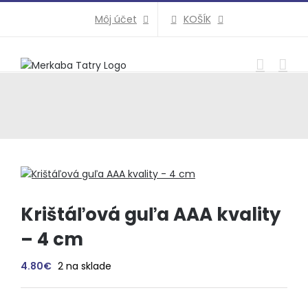
Preskočiť
KOŠÍK
Môj účet
na
obsah
Krištáľová guľa AAA kvality
– 4 cm
4.80
€
2 na sklade