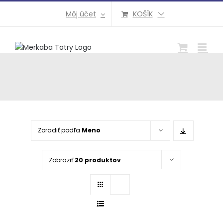
Preskočiť
Môj účet
KOŠÍK
na
obsah
Zoradiť podľa
Meno
Zobraziť
20 produktov