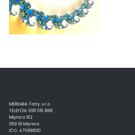
MERKABA Tatry, s.r.o.
TELEFÓN: 0911 515 888
Mlynica 162
059 91 Mlynica
IČO: 47098830