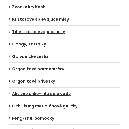
Zvonkohry Koshi
Krištáľové spievajúce misy
Tibetské spievajúce misy
Gongy, Kartálky
Galvanické žezlá
Orgonitové harmonizéry
Orgonitové prívesky
Aktívne uhlie- filtrácia vody
Čchi-kung meridiánové guličky
Feng-shui pomôcky