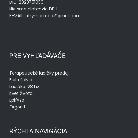
DIČ: 2023751059
Nie sme platcovia DPH
E-MAIL:
atrymerkaba@gmail.com
PRE VYHĽADÁVAČE
Terapeutické ladičky predaj
Biela šalvia
Ladička 128 hz
Kvet života
Epifýza
Orgonit
RÝCHLA NAVIGÁCIA