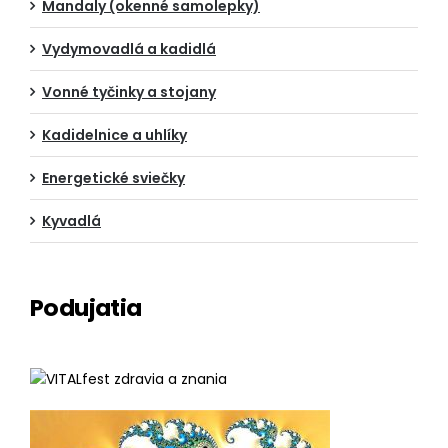
Mandaly (okenné samolepky)
Vydymovadlá a kadidlá
Vonné tyčinky a stojany
Kadidelnice a uhlíky
Energetické sviečky
Kyvadlá
Podujatia