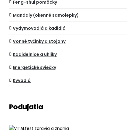
Feng-shui pomôcky
Mandaly (okenné samolepky)
Vydymovadlá a kadidlá
Vonné tyčinky a stojany
Kadidelnice a uhlíky
Energetické sviečky
Kyvadlá
Podujatia