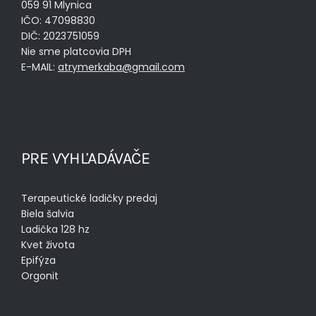
059 91 Mlynica
IČO: 47098830
DIČ: 2023751059
Nie sme platcovia DPH
E-MAIL:
atrymerkaba@gmail.com
PRE VYHĽADÁVAČE
Terapeutické ladičky predaj
Biela šalvia
Ladička 128 hz
Kvet života
Epifýza
Orgonit