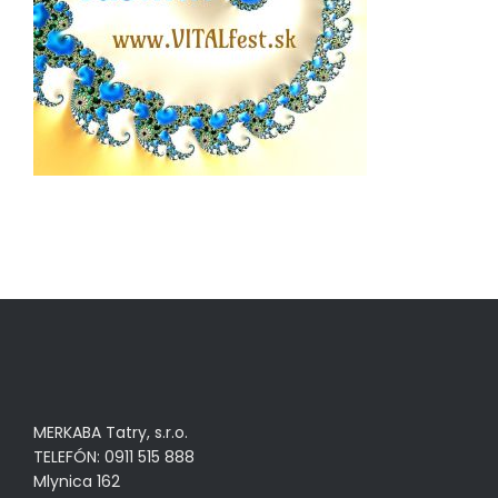
MERKABA Tatry, s.r.o.
TELEFÓN: 0911 515 888
Mlynica 162