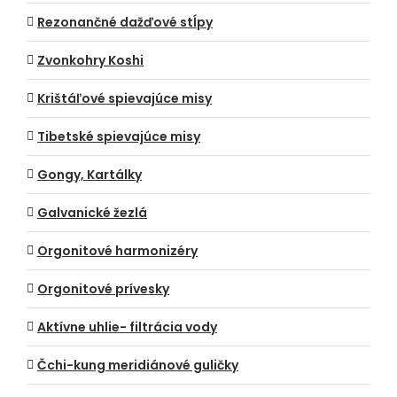
Rezonančné dažďové stĺpy
Zvonkohry Koshi
Krištáľové spievajúce misy
Tibetské spievajúce misy
Gongy, Kartálky
Galvanické žezlá
Orgonitové harmonizéry
Orgonitové prívesky
Aktívne uhlie- filtrácia vody
Čchi-kung meridiánové guličky