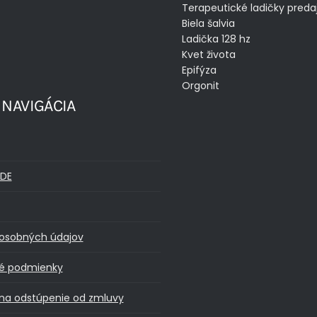
Terapeutické ladičky preda
Biela šalvia
Ladička 128 hz
Kvet života
Epifýza
Orgonit
 NAVIGÁCIA
DE
osobných údajov
é podmienky
na odstúpenie od zmluvy