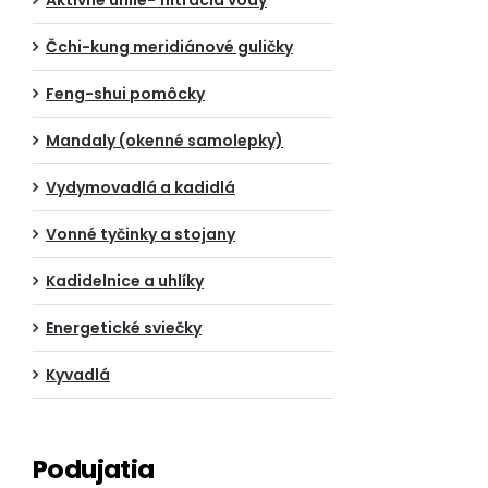
Aktívne uhlie- filtrácia vody
Čchi-kung meridiánové guličky
Feng-shui pomôcky
Mandaly (okenné samolepky)
Vydymovadlá a kadidlá
Vonné tyčinky a stojany
Kadidelnice a uhlíky
Energetické sviečky
Kyvadlá
Podujatia