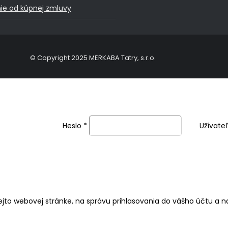
ie od kúpnej zmluvy
© Copyright 2025 MERKABA Tatry, s.r.o.
Heslo
*
Užívate
jto webovej stránke, na správu prihlasovania do vášho účtu a 