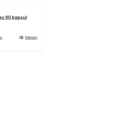
x 90 kapsul
do
Detaily