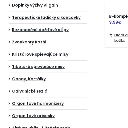
Doplnky výživy Vilgain
B-komple
Terapeutické ladičky a koncovky
9.99
€
Rezonančné dažďové stĺpy
Pridať 
košíka
Zvonkohry Koshi
Krištáľové spievajúce misy
Tibetské spievajúce misy
Gongy, Kartálky
Galvanické žezlá
Orgonitové harmonizéry
Orgonitové prívesky