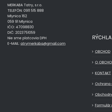
MERKABA Tatry, s.r.o.
TELEFÓN: 0911 515 888
Mlynica 162
059 91 Mlynica
IČO: 47098830
DIČ: 2023751059
RÝCHLA
Nie sme platcovia DPH
E-MAIL:
atrymerkaba@gmail.com
OBCHOD
O OBCHO
KONTAKT
Ochrana 
Obchodn
Formulár 