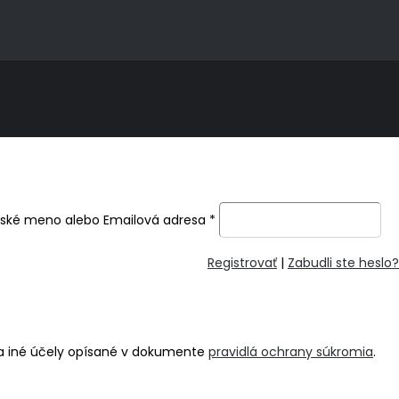
ľské meno alebo Emailová adresa
*
Registrovať
|
Zabudli ste heslo?
na iné účely opísané v dokumente
pravidlá ochrany súkromia
.