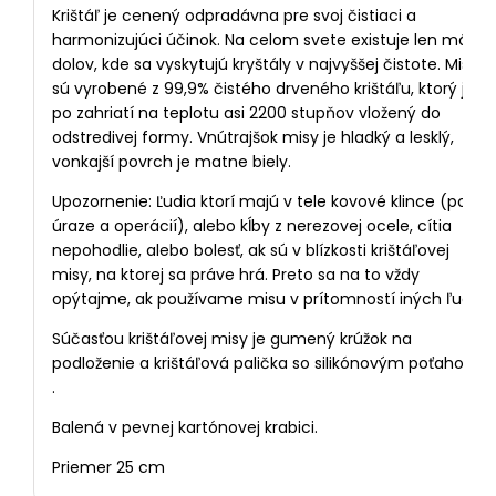
Krištáľ je cenený odpradávna pre svoj čistiaci a
harmonizujúci účinok. Na celom svete existuje len málo
dolov, kde sa vyskytujú kryštály v najvyššej čistote. Misy
sú vyrobené z 99,9% čistého drveného krištáľu, ktorý je
po zahriatí na teplotu asi 2200 stupňov vložený do
odstredivej formy. Vnútrajšok misy je hladký a lesklý,
vonkajší povrch je matne biely.
Upozornenie: Ľudia ktorí majú v tele kovové klince (po
úraze a operácií), alebo kĺby z nerezovej ocele, cítia
nepohodlie, alebo bolesť, ak sú v blízkosti krištáľovej
misy, na ktorej sa práve hrá. Preto sa na to vždy
opýtajme, ak používame misu v prítomností iných ľudí.
Súčasťou krištáľovej misy je gumený krúžok na
podloženie a krištáľová palička so silikónovým poťahom
.
Balená v pevnej kartónovej krabici.
Priemer 25 cm