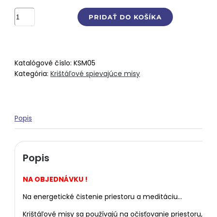
množstvo
PRIDAŤ DO KOŠÍKA
Krištáľová
spievajúca
misa
–
Katalógové číslo:
KSM05
tón
Kategória:
Krištáľové spievajúce misy
A
,
432
Hz
Popis
(25
cm)
Popis
NA OBJEDNÁVKU !
Na energetické čistenie priestoru a meditáciu…
Krištáľové misy sa používajú na očisťovanie priestoru,