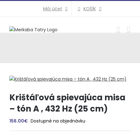
Preskočiť
KOŠÍK
Môj účet
na
obsah
Krištáľová spievajúca misa
– tón A , 432 Hz (25 cm)
156.00
€
Dostupné na objednávku