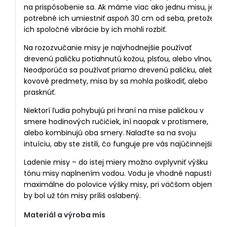
na prispôsobenie sa. Ak máme viac ako jednu misu, je
potrebné ich umiestniť aspoň 30 cm od seba, pretože
ich spoločné vibrácie by ich mohli rozbiť.
Na rozozvučanie misy je najvhodnejšie používať
drevenú paličku potiahnutú kožou, plsťou, alebo vlnou.
Neodporúča sa používať priamo drevenú paličku, alebo
kovové predmety, misa by sa mohla poškodiť, alebo
prasknúť.
Niektorí ľudia pohybujú pri hraní na mise paličkou v
smere hodinových ručičiek, iní naopak v protismere,
alebo kombinujú oba smery. Nalaďte sa na svoju
intuíciu, aby ste zistili, čo funguje pre vás najúčinnejšie.
Ladenie misy – do istej miery možno ovplyvniť výšku
tónu misy naplnením vodou. Vodu je vhodné napustiť
maximálne do polovice výšky misy, pri väčšom objeme
by bol už tón misy príliš oslabený.
Materiál a výroba mís