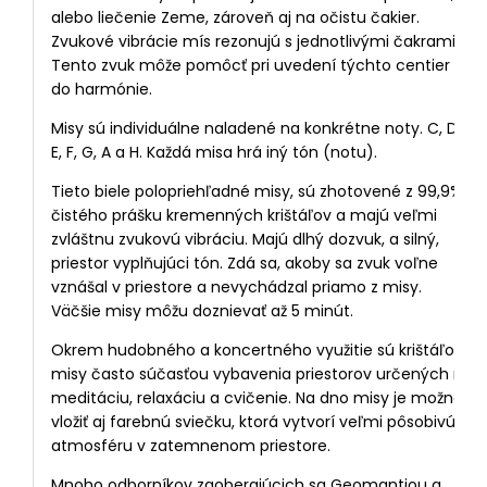
alebo liečenie Zeme, zároveň aj na očistu čakier.
Zvukové vibrácie mís rezonujú s jednotlivými čakrami.
Tento zvuk môže pomôcť pri uvedení týchto centier
do harmónie.
Misy sú individuálne naladené na konkrétne noty. C, D,
E, F, G, A a H. Každá misa hrá iný tón (notu).
Tieto biele polopriehľadné misy, sú zhotovené z 99,9%
čistého prášku kremenných krištáľov a majú veľmi
zvláštnu zvukovú vibráciu. Majú dlhý dozvuk, a silný,
priestor vyplňujúci tón. Zdá sa, akoby sa zvuk voľne
vznášal v priestore a nevychádzal priamo z misy.
Väčšie misy môžu doznievať až 5 minút.
Okrem hudobného a koncertného využitie sú krištáľové
misy často súčasťou vybavenia priestorov určených na
meditáciu, relaxáciu a cvičenie. Na dno misy je možné
vložiť aj farebnú sviečku, ktorá vytvorí veľmi pôsobivú
atmosféru v zatemnenom priestore.
Mnoho odborníkov zaoberajúcich sa Geomantiou a