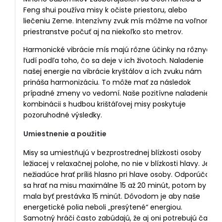
Feng shui používa misy k očiste priestoru, alebo
liečeniu Zeme. Intenzívny zvuk mís môžme na voľnom
priestranstve počuť aj na niekoľko sto metrov.
Harmonické vibrácie mís majú rôzne účinky na rôznych
ľudí podľa toho, čo sa deje v ich životoch. Naladenie
našej energie na vibrácie kryštálov a ich zvuku nám
prináša harmonizáciu. To môže mať za následok
prípadné zmeny vo vedomí. Naše pozitívne naladenie v
kombinácii s hudbou krištáľovej misy poskytuje
pozoruhodné výsledky.
Umiestnenie a použitie
Misy sa umiestňujú v bezprostrednej blízkosti osoby
ležiacej v relaxačnej polohe, no nie v blízkosti hlavy. Je
nežiadúce hrať príliš hlasno pri hlave osoby. Odporúča
sa hrať na misu maximálne 15 až 20 minút, potom by
mala byť prestávka 15 minút. Dôvodom je aby naše
energetické polia neboli „presýtené“ energiou.
Samotný hráči často zabúdajú, že aj oni potrebujú čas