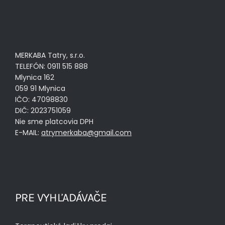
MERKABA Tatry, s.r.o.
TELEFÓN: 0911 515 888
Mlynica 162
059 91 Mlynica
IČO: 47098830
DIČ: 2023751059
Nie sme platcovia DPH
E-MAIL:
atrymerkaba@gmail.com
PRE VYHĽADÁVAČE