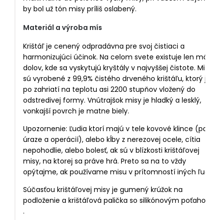
by bol už tón misy príliš oslabený.
Materiál a výroba mís
Krištáľ je cenený odpradávna pre svoj čistiaci a
harmonizujúci účinok. Na celom svete existuje len málo
dolov, kde sa vyskytujú kryštály v najvyššej čistote. Misy
sú vyrobené z 99,9% čistého drveného krištáľu, ktorý je
po zahriatí na teplotu asi 2200 stupňov vložený do
odstredivej formy. Vnútrajšok misy je hladký a lesklý,
vonkajší povrch je matne biely.
Upozornenie: Ľudia ktorí majú v tele kovové klince (po
úraze a operácií), alebo kĺby z nerezovej ocele, cítia
nepohodlie, alebo bolesť, ak sú v blízkosti krištáľovej
misy, na ktorej sa práve hrá. Preto sa na to vždy
opýtajme, ak používame misu v prítomností iných ľudí.
Súčasťou krištáľovej misy je gumený krúžok na
podloženie a krištáľová palička so silikónovým poťahom
.