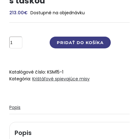
s taškou
213.00
€
Dostupné na objednávku
množstvo
PRIDAŤ DO KOŠÍKA
KRIŠTÁĽOVÁ
spievajúca
MISA
432
Katalógové číslo:
KSM15-1
Hz
Kategória:
Krištáľové spievajúce misy
-
tón
C
/25
Popis
cm/
s
taškou
Popis