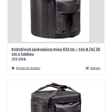
Krištáľová spievajúca misa 432 Hz – tón B /H/ 25
cm s taškou
213.00
€
Pridať do košíka
Detaily