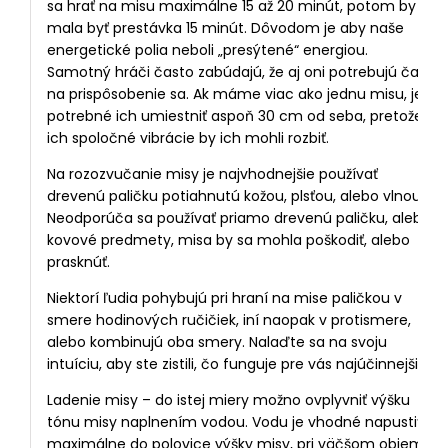
sa hrať na misu maximálne 15 až 20 minút, potom by
mala byť prestávka 15 minút. Dôvodom je aby naše
energetické polia neboli „presýtené“ energiou.
Samotný hráči často zabúdajú, že aj oni potrebujú čas
na prispôsobenie sa. Ak máme viac ako jednu misu, je
potrebné ich umiestniť aspoň 30 cm od seba, pretože
ich spoločné vibrácie by ich mohli rozbiť.
Na rozozvučanie misy je najvhodnejšie používať
drevenú paličku potiahnutú kožou, plsťou, alebo vlnou.
Neodporúča sa používať priamo drevenú paličku, alebo
kovové predmety, misa by sa mohla poškodiť, alebo
prasknúť.
Niektorí ľudia pohybujú pri hraní na mise paličkou v
smere hodinových ručičiek, iní naopak v protismere,
alebo kombinujú oba smery. Nalaďte sa na svoju
intuíciu, aby ste zistili, čo funguje pre vás najúčinnejšie.
Ladenie misy – do istej miery možno ovplyvniť výšku
tónu misy naplnením vodou. Vodu je vhodné napustiť
maximálne do polovice výšky misy, pri väčšom objeme