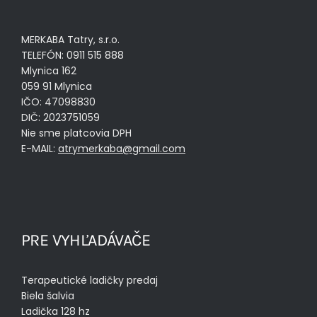
MERKABA Tatry, s.r.o.
TELEFÓN: 0911 515 888
Mlynica 162
059 91 Mlynica
IČO: 47098830
DIČ: 2023751059
Nie sme platcovia DPH
E-MAIL:
atrymerkaba@gmail.com
PRE VYHĽADÁVAČE
Terapeutické ladičky predaj
Biela šalvia
Ladička 128 hz