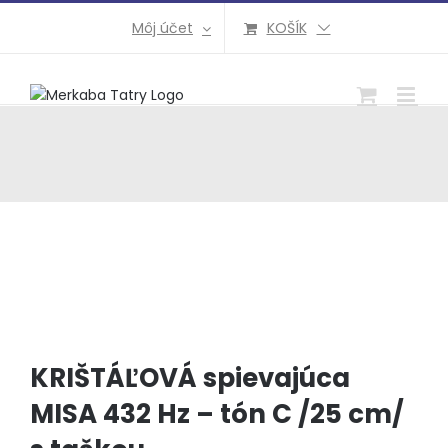
Preskočiť
Môj účet
KOŠÍK
na
obsah
KRIŠTÁĽOVÁ spievajúca
MISA 432 Hz – tón C /25 cm/