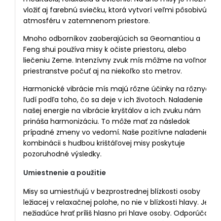
vložiť aj farebnú sviečku, ktorá vytvorí veľmi pôsobivú
atmosféru v zatemnenom priestore.
Mnoho odborníkov zaoberajúcich sa Geomantiou a
Feng shui používa misy k očiste priestoru, alebo
liečeniu Zeme. Intenzívny zvuk mís môžme na voľnom
priestranstve počuť aj na niekoľko sto metrov.
Harmonické vibrácie mís majú rôzne účinky na rôznych
ľudí podľa toho, čo sa deje v ich životoch. Naladenie
našej energie na vibrácie kryštálov a ich zvuku nám
prináša harmonizáciu. To môže mať za následok
prípadné zmeny vo vedomí. Naše pozitívne naladenie v
kombinácii s hudbou krištáľovej misy poskytuje
pozoruhodné výsledky.
Umiestnenie a použitie
Misy sa umiestňujú v bezprostrednej blízkosti osoby
ležiacej v relaxačnej polohe, no nie v blízkosti hlavy. Je
nežiadúce hrať príliš hlasno pri hlave osoby. Odporúča