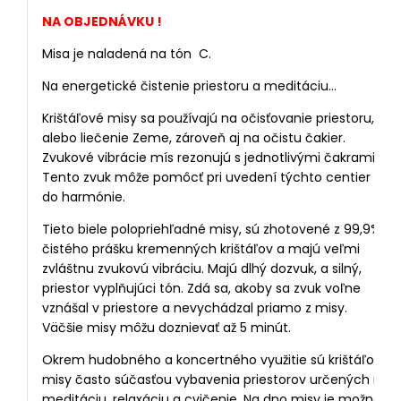
NA OBJEDNÁVKU !
Misa je naladená na tón C.
Na energetické čistenie priestoru a meditáciu…
Krištáľové misy sa používajú na očisťovanie priestoru,
alebo liečenie Zeme, zároveň aj na očistu čakier.
Zvukové vibrácie mís rezonujú s jednotlivými čakrami.
Tento zvuk môže pomôcť pri uvedení týchto centier
do harmónie.
Tieto biele polopriehľadné misy, sú zhotovené z 99,9%
čistého prášku kremenných krištáľov a majú veľmi
zvláštnu zvukovú vibráciu. Majú dlhý dozvuk, a silný,
priestor vyplňujúci tón. Zdá sa, akoby sa zvuk voľne
vznášal v priestore a nevychádzal priamo z misy.
Väčšie misy môžu doznievať až 5 minút.
Okrem hudobného a koncertného využitie sú krištáľové
misy často súčasťou vybavenia priestorov určených na
meditáciu, relaxáciu a cvičenie. Na dno misy je možné