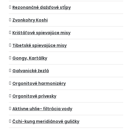
Rezonančné dažďové stĺpy
Zvonkohry Koshi
Krištáľové spievajúce misy
Tibetské spievajúce misy
Gongy, Kartálky
Galvanické žezlá
Orgonitové harmonizéry
Orgonitové prívesky
Aktívne uhlie- filtrácia vody
Čchi-kung meridiánové guličky