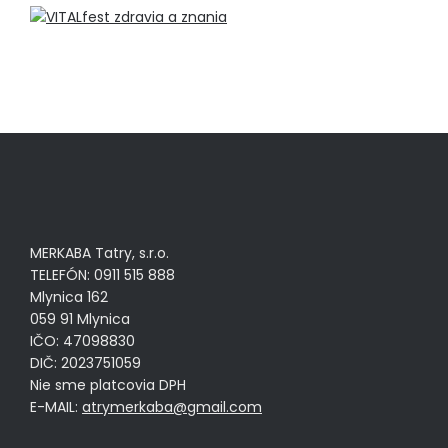
MERKABA Tatry, s.r.o.
TELEFÓN: 0911 515 888
Mlynica 162
059 91 Mlynica
IČO: 47098830
DIČ: 2023751059
Nie sme platcovia DPH
E-MAIL:
atrymerkaba@gmail.com