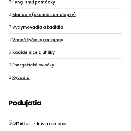
Feng-shui pomôcky
Mandaly (okenné samolepky)
Vydymovadlá a kadidlá
Vonné tyčinky a stojany
Kadidelnice a uhlíky
Energetické sviečky
Kyvadlá
Podujatia