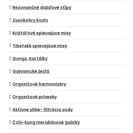
Rezonančné dažďové stĺpy
Zvonkohry Koshi
Krištáľové spievajúce misy
Tibetské spievajúce misy
Gongy, Kartálky
Galvanické žezlá
Orgonitové harmonizéry
Orgonitové prívesky
Aktívne uhlie- filtrácia vody
Čchi-kung meridiánové guličky