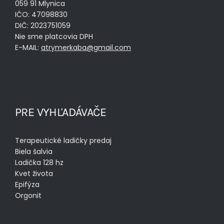
059 91 Mlynica
IČO: 47098830
DIČ: 2023751059
Nie sme platcovia DPH
E-MAIL:
atrymerkaba@gmail.com
PRE VYHĽADÁVAČE
Terapeutické ladičky predaj
Biela šalvia
Ladička 128 hz
Kvet života
Epifýza
Orgonit