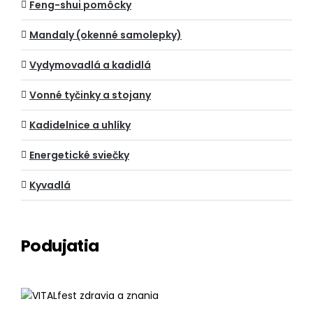
Feng-shui pomôcky
Mandaly (okenné samolepky)
Vydymovadlá a kadidlá
Vonné tyčinky a stojany
Kadidelnice a uhlíky
Energetické sviečky
Kyvadlá
Podujatia