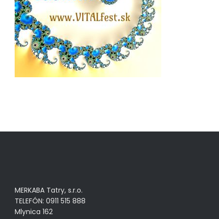
MERKABA Tatry, s.r.o.
TELEFÓN: 0911 515 888
Mlynica 162