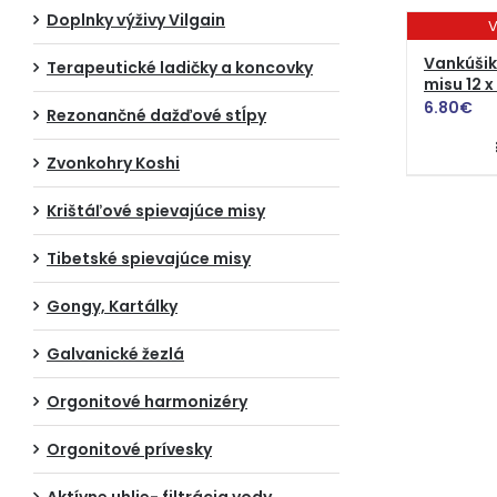
Doplnky výživy Vilgain
V
Vankúšik
Terapeutické ladičky a koncovky
misu 12 x
6.80
€
Rezonančné dažďové stĺpy
Zvonkohry Koshi
Krištáľové spievajúce misy
Tibetské spievajúce misy
Gongy, Kartálky
Galvanické žezlá
Orgonitové harmonizéry
Orgonitové prívesky