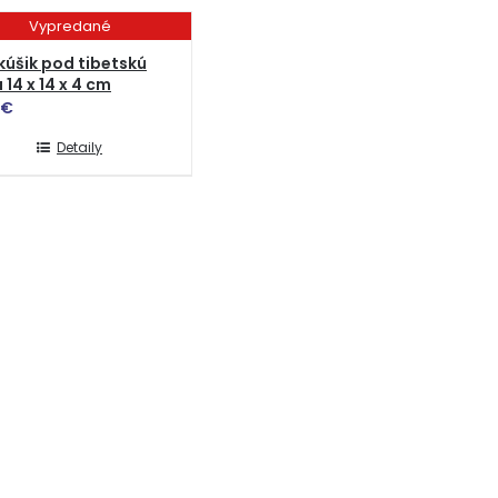
Vypredané
úšik pod tibetskú
 14 x 14 x 4 cm
€
Detaily