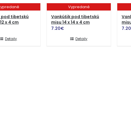
ypredané
Vypredané
 pod tibetskú
Vankúšik pod tibetskú
Vank
 12 x 4 cm
misu 14 x 14 x 4 cm
misu
7.20
€
7.20
Detaily
Detaily