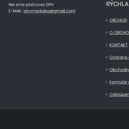
RÝCHLA
Nie sme platcovia DPH
E-MAIL:
atrymerkaba@gmail.com
OBCHOD
O OBCHO
KONTAKT
Ochrana 
Obchodn
Formulár 
Odstúpen