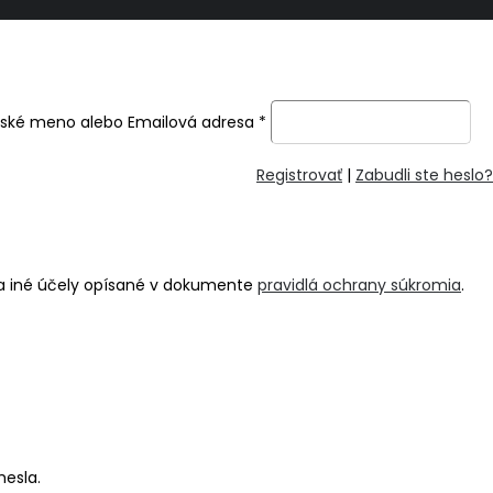
ľské meno alebo Emailová adresa
*
Registrovať
|
Zabudli ste heslo?
na iné účely opísané v dokumente
pravidlá ochrany súkromia
.
hesla.