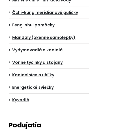
Aktívne uhlie- filtrácia vody
Čchi-kung meridiánové guličky
Feng-shui pomôcky
Mandaly (okenné samolepky)
Vydymovadlá a kadidlá
Vonné tyčinky a stojany
Kadidelnice a uhlíky
Energetické sviečky
Kyvadlá
Podujatia