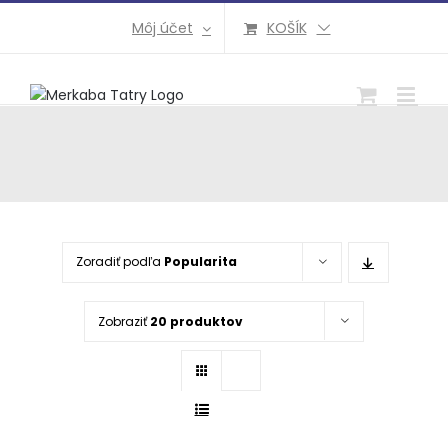
Preskočiť
Môj účet
KOŠÍK
na
obsah
Zoradiť podľa
Popularita
Zobraziť
20 produktov