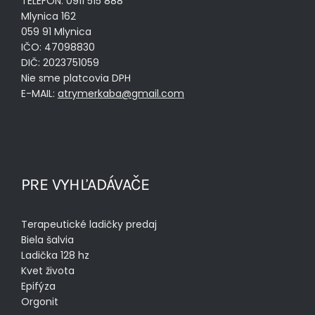
TELEFÓN: 0911 515 888
Mlynica 162
059 91 Mlynica
IČO: 47098830
DIČ: 2023751059
Nie sme platcovia DPH
E-MAIL:
atrymerkaba@gmail.com
PRE VYHĽADÁVAČE
Terapeutické ladičky predaj
Biela šalvia
Ladička 128 hz
Kvet života
Epifýza
Orgonit