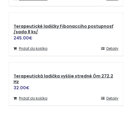
Terapeutické ladičky Fibonacciho postupnosť
/sada 8 ks/
245.00
€
Pridať do košíka
Detaily
Terapeutická ladička vyššie stredné Óm 272,2
Hz
32.00
€
Pridať do košíka
Detaily