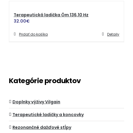
Terapeutická ladička Óm 136,10 Hz
32.00
€
Pridať do košíka
Detaily
Kategórie produktov
Doplnky výživy Vilgain
Terapeutické ladičky a koncovky
Rezonančné dažďové stĺpy