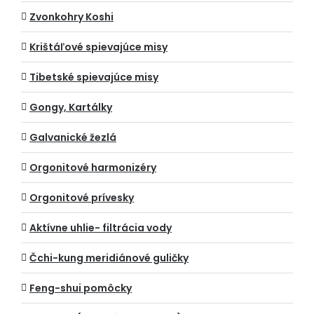
Zvonkohry Koshi
Krištáľové spievajúce misy
Tibetské spievajúce misy
Gongy, Kartálky
Galvanické žezlá
Orgonitové harmonizéry
Orgonitové prívesky
Aktívne uhlie- filtrácia vody
Čchi-kung meridiánové guličky
Feng-shui pomôcky