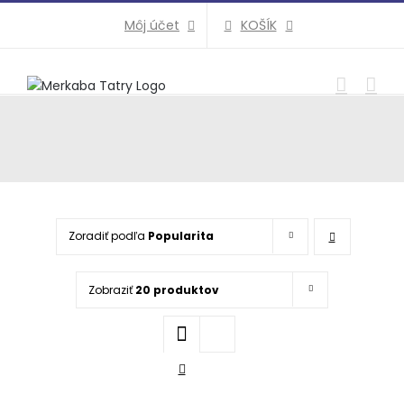
Preskočiť
KOŠÍK
Môj účet
na
obsah
Zoradiť podľa
Popularita
Zobraziť
20 produktov