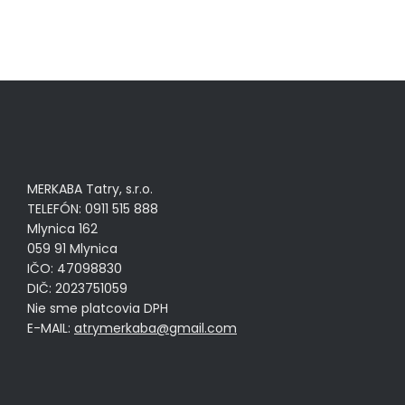
MERKABA Tatry, s.r.o.
TELEFÓN: 0911 515 888
Mlynica 162
059 91 Mlynica
IČO: 47098830
DIČ: 2023751059
Nie sme platcovia DPH
E-MAIL:
atrymerkaba@gmail.com