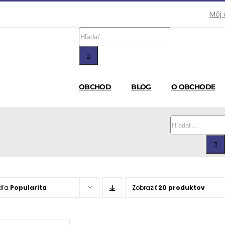
Môj 
Hľadať:
OBCHOD
BLOG
O OBCHODE
Hľadať:
dľa
Popularita
Zobraziť
20 produktov