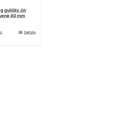
g guličky Jin
rvené 40 mm
do
Detaily