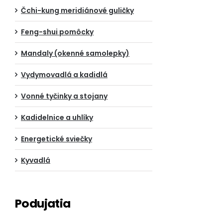
Čchi-kung meridiánové guličky
Feng-shui pomôcky
Mandaly (okenné samolepky)
Vydymovadlá a kadidlá
Vonné tyčinky a stojany
Kadidelnice a uhlíky
Energetické sviečky
Kyvadlá
Podujatia