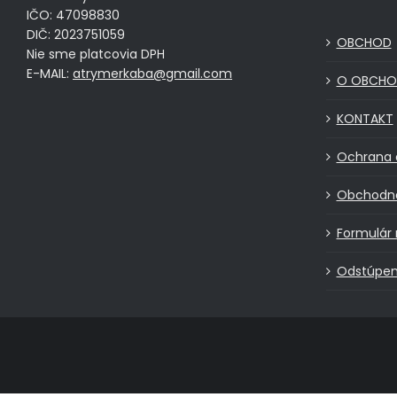
IČO: 47098830
DIČ: 2023751059
OBCHOD
Nie sme platcovia DPH
E-MAIL:
atrymerkaba@gmail.com
O OBCHO
KONTAKT
Ochrana 
Obchodn
Formulár 
Odstúpen