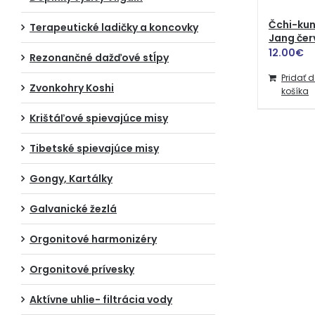
Čchi-kun
Terapeutické ladičky a koncovky
Jang če
12.00
€
Rezonančné dažďové stĺpy
Pridať 
Zvonkohry Koshi
košíka
Krištáľové spievajúce misy
Tibetské spievajúce misy
Gongy, Kartálky
Galvanické žezlá
Orgonitové harmonizéry
Orgonitové prívesky
Aktívne uhlie- filtrácia vody