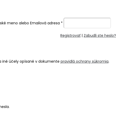
ľské meno alebo Emailová adresa
*
Registrovať
|
Zabudli ste heslo?
na iné účely opísané v dokumente
pravidlá ochrany súkromia
.
hesla.