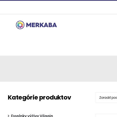
Preskočiť
na
obsah
Kategórie produktov
Zoradiť po
Doplnky výživy Vilgain