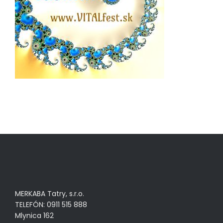
MERKABA Tatry, s.r.o.
TELEFÓN: 0911 515 888
Mlynica 162