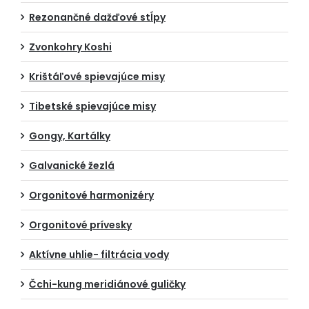
Rezonančné dažďové stĺpy
Zvonkohry Koshi
Krištáľové spievajúce misy
Tibetské spievajúce misy
Gongy, Kartálky
Galvanické žezlá
Orgonitové harmonizéry
Orgonitové prívesky
Aktívne uhlie- filtrácia vody
Čchi-kung meridiánové guličky