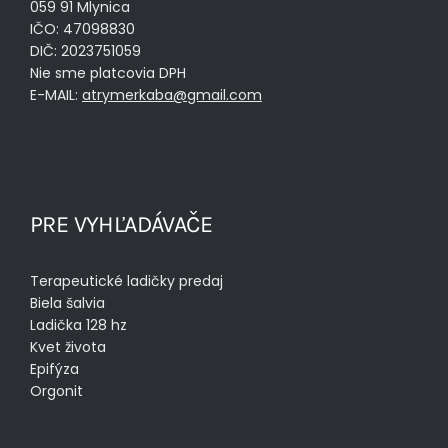
059 91 Mlynica
IČO: 47098830
DIČ: 2023751059
Nie sme platcovia DPH
E-MAIL:
atrymerkaba@gmail.com
PRE VYHĽADÁVAČE
Terapeutické ladičky predaj
Biela šalvia
Ladička 128 hz
Kvet života
Epifýza
Orgonit