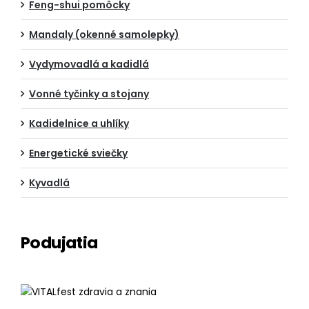
Feng-shui pomôcky
Mandaly (okenné samolepky)
Vydymovadlá a kadidlá
Vonné tyčinky a stojany
Kadidelnice a uhlíky
Energetické sviečky
Kyvadlá
Podujatia