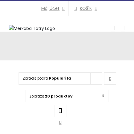
Preskočiť
KOŠÍK
Môj účet
na
obsah
Zoradiť podľa
Popularita
Zobraziť
20 produktov