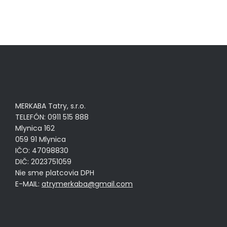
MERKABA Tatry, s.r.o.
TELEFÓN: 0911 515 888
Mlynica 162
059 91 Mlynica
IČO: 47098830
DIČ: 2023751059
Nie sme platcovia DPH
E-MAIL:
atrymerkaba@gmail.com