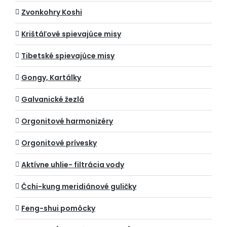
Zvonkohry Koshi
Krištáľové spievajúce misy
Tibetské spievajúce misy
Gongy, Kartálky
Galvanické žezlá
Orgonitové harmonizéry
Orgonitové prívesky
Aktívne uhlie- filtrácia vody
Čchi-kung meridiánové guličky
Feng-shui pomôcky