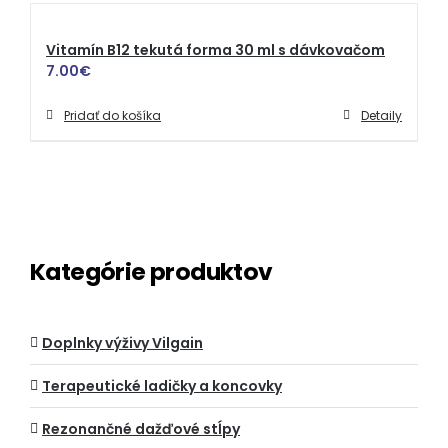
Vitamín B12 tekutá forma 30 ml s dávkovačom
7.00
€
Pridať do košíka
Detaily
Kategórie produktov
Doplnky výživy Vilgain
Terapeutické ladičky a koncovky
Rezonančné dažďové stĺpy