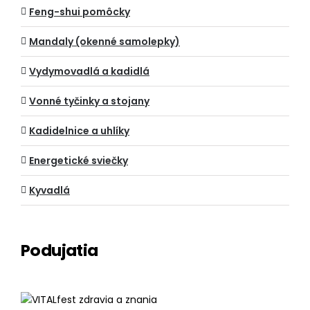
Feng-shui pomôcky
Mandaly (okenné samolepky)
Vydymovadlá a kadidlá
Vonné tyčinky a stojany
Kadidelnice a uhlíky
Energetické sviečky
Kyvadlá
Podujatia