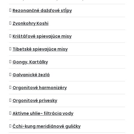
Rezonančné dažďové stĺpy
Zvonkohry Koshi
Krištáľové spievajúce misy
Tibetské spievajúce misy
Gongy, Kartálky
Galvanické žezlá
Orgonitové harmonizéry
Orgonitové prívesky
Aktívne uhlie- filtrácia vody
Čchi-kung meridiánové guličky