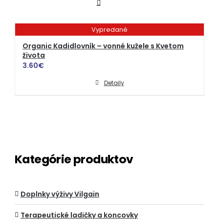
Vypredané
Organic Kadidlovník – vonné kužele s Kvetom
života
3.60
€
Detaily
Kategórie produktov
Doplnky výživy Vilgain
Terapeutické ladičky a koncovky