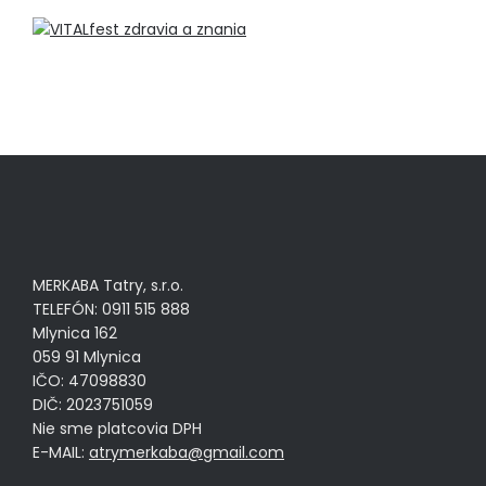
MERKABA Tatry, s.r.o.
TELEFÓN: 0911 515 888
Mlynica 162
059 91 Mlynica
IČO: 47098830
DIČ: 2023751059
Nie sme platcovia DPH
E-MAIL:
atrymerkaba@gmail.com