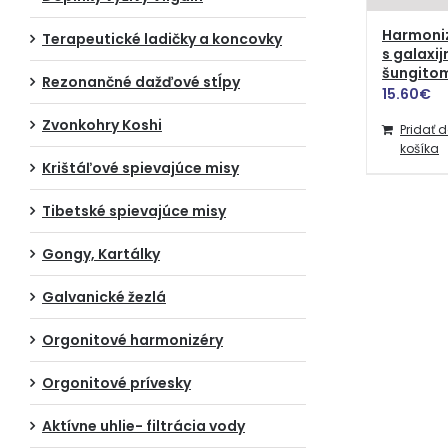
Harmoni
Terapeutické ladičky a koncovky
s galaxij
šungito
Rezonančné dažďové stĺpy
15.60
€
Zvonkohry Koshi
Pridať 
košíka
Krištáľové spievajúce misy
Tibetské spievajúce misy
Gongy, Kartálky
Galvanické žezlá
Orgonitové harmonizéry
Orgonitové prívesky
Aktívne uhlie- filtrácia vody