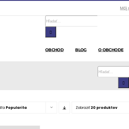
Môj 
Hľadať:
OBCHOD
BLOG
O OBCHODE
Hľadať:
dľa
Popularita
Zobraziť
20 produktov