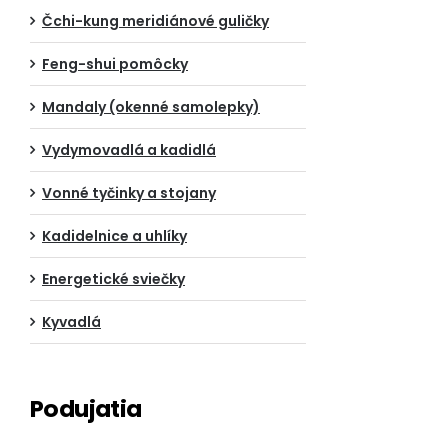
Čchi-kung meridiánové guličky
Feng-shui pomôcky
Mandaly (okenné samolepky)
Vydymovadlá a kadidlá
Vonné tyčinky a stojany
Kadidelnice a uhlíky
Energetické sviečky
Kyvadlá
Podujatia