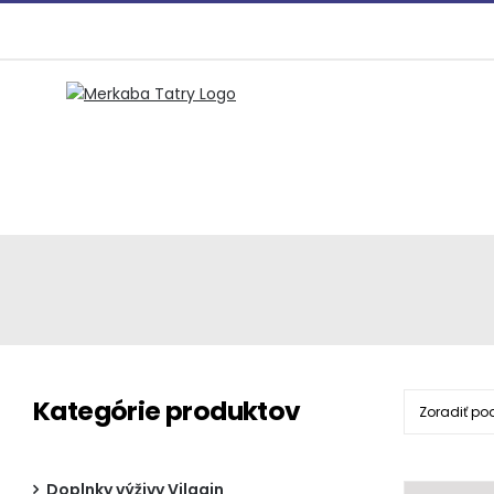
Preskočiť
na
obsah
Kategórie produktov
Zoradiť po
Doplnky výživy Vilgain