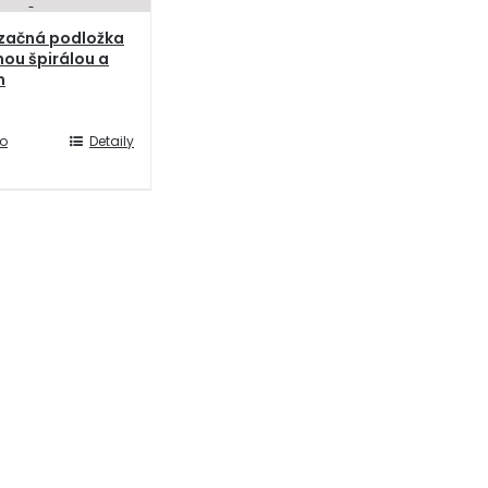
začná podložka
nou špirálou a
m
do
Detaily