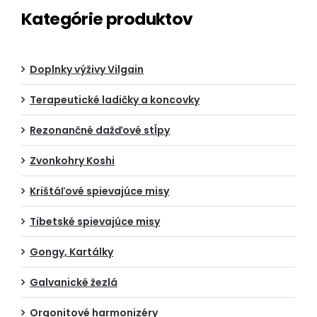
Kategórie produktov
Doplnky výživy Vilgain
Terapeutické ladičky a koncovky
Rezonančné dažďové stĺpy
Zvonkohry Koshi
Krištáľové spievajúce misy
Tibetské spievajúce misy
Gongy, Kartálky
Galvanické žezlá
Orgonitové harmonizéry