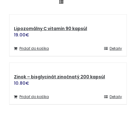
Lipozomálny C vitamín 90 kapsúl
19.00
€
Pridať do košíka
Detaily
Zinok – bisglycinát zinočnatý 200 kapsúl
10.80
€
Pridať do košíka
Detaily