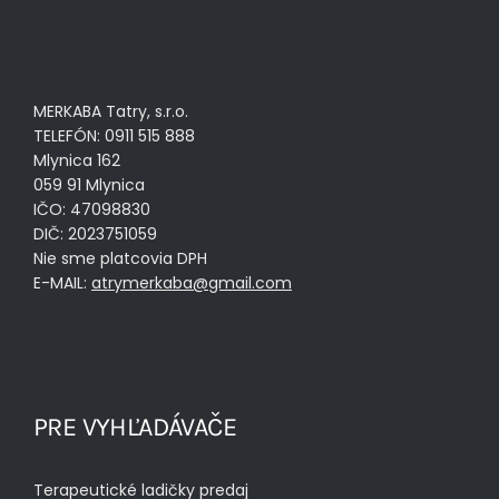
MERKABA Tatry, s.r.o.
TELEFÓN: 0911 515 888
Mlynica 162
059 91 Mlynica
IČO: 47098830
DIČ: 2023751059
Nie sme platcovia DPH
E-MAIL:
atrymerkaba@gmail.com
PRE VYHĽADÁVAČE
Terapeutické ladičky predaj