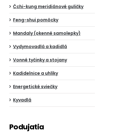
Čchi-kung meridiánové guličky
Feng-shui pomôcky
Mandaly (okenné samolepky)
Vydymovadlá a kadidlá
Vonné tyčinky a stojany
Kadidelnice a uhlíky
Energetické sviečky
Kyvadlá
Podujatia