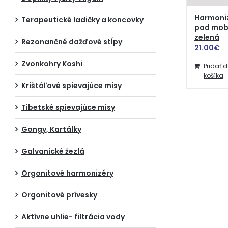
Harmoni
Terapeutické ladičky a koncovky
pod mobi
zelená
Rezonančné dažďové stĺpy
21.00
€
Zvonkohry Koshi
Pridať 
košíka
Krištáľové spievajúce misy
Tibetské spievajúce misy
Gongy, Kartálky
Galvanické žezlá
Orgonitové harmonizéry
Orgonitové prívesky
Aktívne uhlie- filtrácia vody