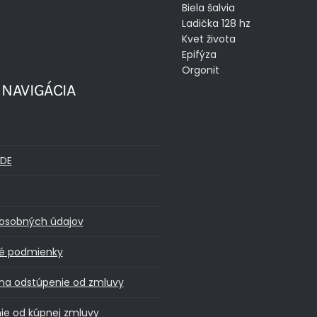
Biela šalvia
Ladička 128 hz
Kvet života
Epifýza
Orgonit
 NAVIGÁCIA
DE
osobných údajov
é podmienky
na odstúpenie od zmluvy
ie od kúpnej zmluvy