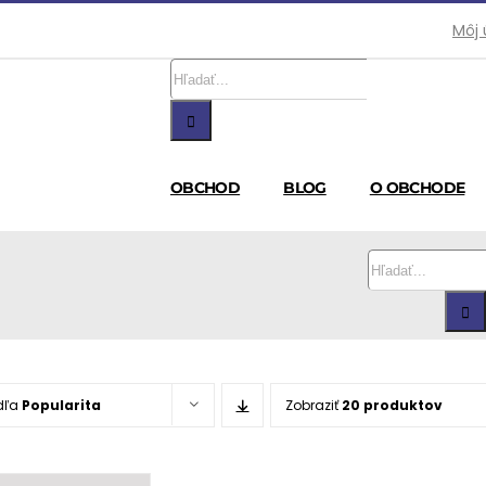
Môj 
Hľadať:
OBCHOD
BLOG
O OBCHODE
Hľadať:
dľa
Popularita
Zobraziť
20 produktov