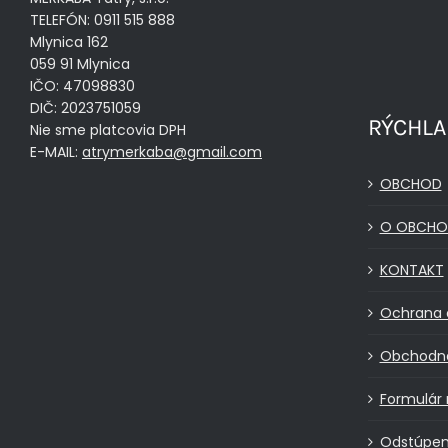
TELEFÓN: 0911 515 888
Mlynica 162
059 91 Mlynica
IČO: 47098830
DIČ: 2023751059
RÝCHLA
Nie sme platcovia DPH
E-MAIL:
atrymerkaba@gmail.com
OBCHOD
O OBCHO
KONTAKT
Ochrana 
Obchodn
Formulár 
Odstúpen