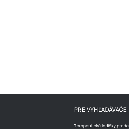
PRE VYHĽADÁVAČE
Terapeutické ladičky preda