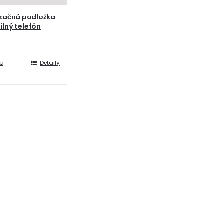
začná podložka
lný telefón
do
Detaily