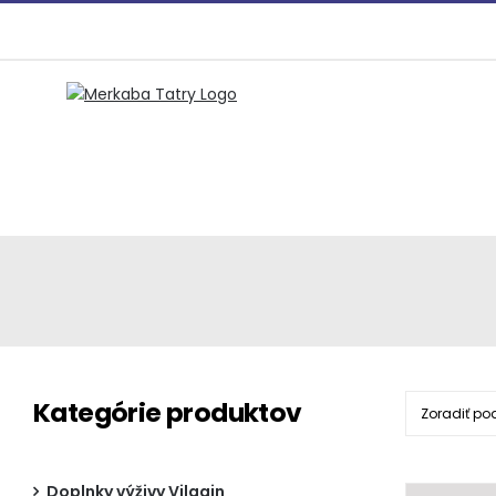
Preskočiť
na
obsah
Kategórie produktov
Zoradiť po
Doplnky výživy Vilgain