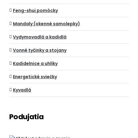
Feng-shui pomôcky
Mandaly (okenné samolepky)
Vydymovadlá a kadidlá
Vonné tyčinky a stojany
Kadidelnice a uhlíky
Energetické sviečky
Kyvadlá
Podujatia