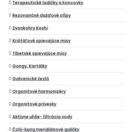
Terapeutické ladičky a koncovky
Rezonančné dažďové stĺpy
Zvonkohry Koshi
Krištáľové spievajúce misy
Tibetské spievajúce misy
Gongy, Kartálky
Galvanické žezlá
Orgonitové harmonizéry
Orgonitové prívesky
Aktívne uhlie- filtrácia vody
Čchi-kung meridiánové guličky