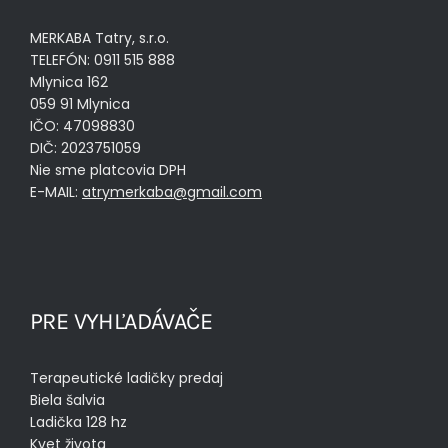
MERKABA Tatry, s.r.o.
TELEFÓN: 0911 515 888
Mlynica 162
059 91 Mlynica
IČO: 47098830
DIČ: 2023751059
Nie sme platcovia DPH
E-MAIL:
atrymerkaba@gmail.com
PRE VYHĽADÁVAČE
Terapeutické ladičky predaj
Biela šalvia
Ladička 128 hz
Kvet života