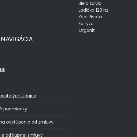
Biela šalvia
Ladička 128 hz
Kvet života
Epifýza
Orgonit
 NAVIGÁCIA
DE
osobných údajov
é podmienky
na odstúpenie od zmluvy
ie od kúpnej zmluvy