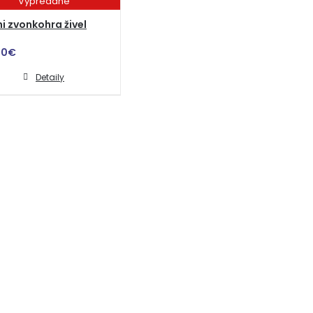
Vypredané
i zvonkohra živel
00
€
Detaily