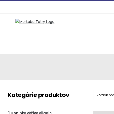
Preskočiť
na
obsah
Kategórie produktov
Zoradiť po
Doplnky výživy Vilgain