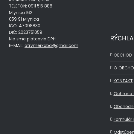
TELEFÓN: 0911 515 888
Mlynica 162
059 91 Mlynica
IČO: 47098830
DIČ: 2023751059
RÝCHLA
Nie sme platcovia DPH
E-MAIL:
atrymerkaba@gmail.com
OBCHOD
O OBCHO
KONTAKT
Ochrana 
Obchodn
Formulár 
Odstúpen