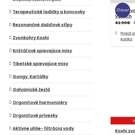
Zľava!
Koshi zv
Terapeutické ladičky a koncovky
Vzduch
42.00
€
Rezonančné dažďové stĺpy
Pridať 
b
Zvonkohry Koshi
košíka
Krištáľové spievajúce misy
Tibetské spievajúce misy
Gongy, Kartálky
Galvanické žezlá
Orgonitové harmonizéry
Orgonitové prívesky
V
Aktívne uhlie- filtrácia vody
Koshi zv