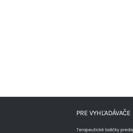
PRE VYHĽADÁVAČE
Terapeutické ladičky preda