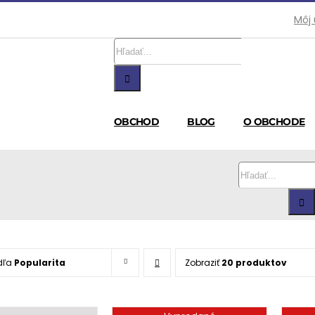
Môj
Hľadať:
OBCHOD
BLOG
O OBCHODE
Hľadať:
dľa
Popularita
Zobraziť
20 produktov