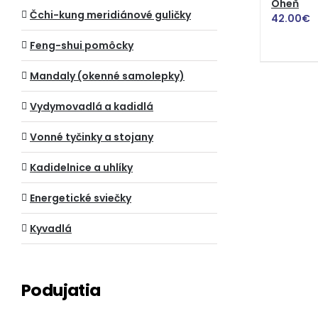
Oheň
Čchi-kung meridiánové guličky
42.00
€
Feng-shui pomôcky
Mandaly (okenné samolepky)
Vydymovadlá a kadidlá
Vonné tyčinky a stojany
Kadidelnice a uhlíky
Energetické sviečky
Kyvadlá
Podujatia