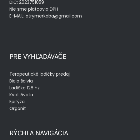
DIČ: 2023751059
Nie sme platcovia DPH
E-MAIL:
atrymerkaba@gmail.com
PRE VYHĽADÁVAČE
Terapeutické ladičky predaj
Biela šalvia
Ladička 128 hz
Kvet života
Epifýza
Orgonit
RÝCHLA NAVIGÁCIA