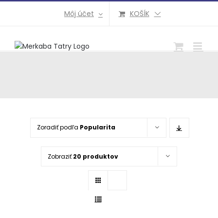
Preskočiť
Môj účet
KOŠÍK
na
obsah
Zoradiť podľa
Popularita
Zobraziť
20 produktov