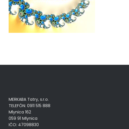
MERKABA Tatry, s.r.o.
TELEFÓN: 0911 515 888
Mlynica 162
059 91 Mlynica
IČO: 47098830