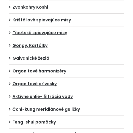
Zvonkohry Koshi
Krištáľové spievajúce misy
Tibetské spievajúce misy
Gongy, Kartálky
Galvanické žezlá
Orgonitové harmonizéry
Orgonitové prívesky
Aktívne uhlie- filtrácia vody
Čchi-kung meridiánové guličky
Feng-shui pomôcky