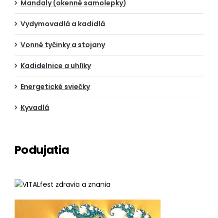
Mandaly (okenné samolepky)
Vydymovadlá a kadidlá
Vonné tyčinky a stojany
Kadidelnice a uhlíky
Energetické sviečky
Kyvadlá
Podujatia