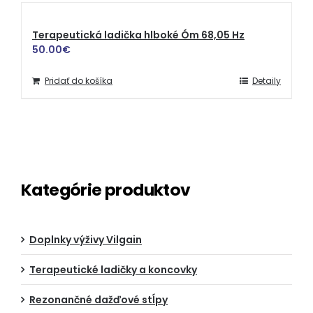
Terapeutická ladička hlboké Óm 68,05 Hz
50.00
€
Pridať do košíka
Detaily
Kategórie produktov
Doplnky výživy Vilgain
Terapeutické ladičky a koncovky
Rezonančné dažďové stĺpy