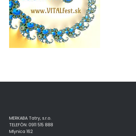
MERKABA Tatry, s.r.o.
TELEFÓN: 0911 515 888
Mlynica 162