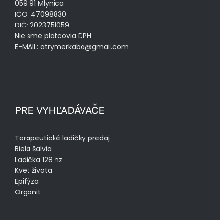
059 91 Mlynica
IČO: 47098830
DIČ: 2023751059
Nie sme platcovia DPH
E-MAIL:
atrymerkaba@gmail.com
PRE VYHĽADÁVAČE
Terapeutické ladičky predaj
Biela šalvia
Ladička 128 hz
Kvet života
Epifýza
Orgonit