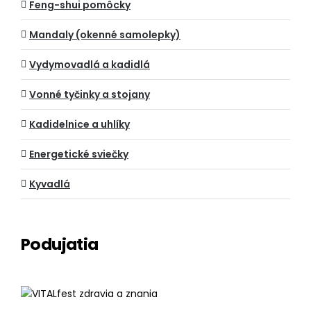
Feng-shui pomôcky
Mandaly (okenné samolepky)
Vydymovadlá a kadidlá
Vonné tyčinky a stojany
Kadidelnice a uhlíky
Energetické sviečky
Kyvadlá
Podujatia