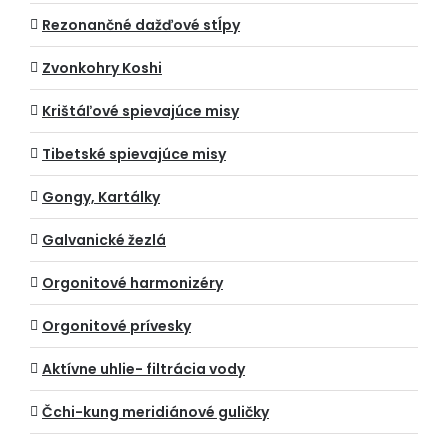
Rezonančné dažďové stĺpy
Zvonkohry Koshi
Krištáľové spievajúce misy
Tibetské spievajúce misy
Gongy, Kartálky
Galvanické žezlá
Orgonitové harmonizéry
Orgonitové prívesky
Aktívne uhlie- filtrácia vody
Čchi-kung meridiánové guličky