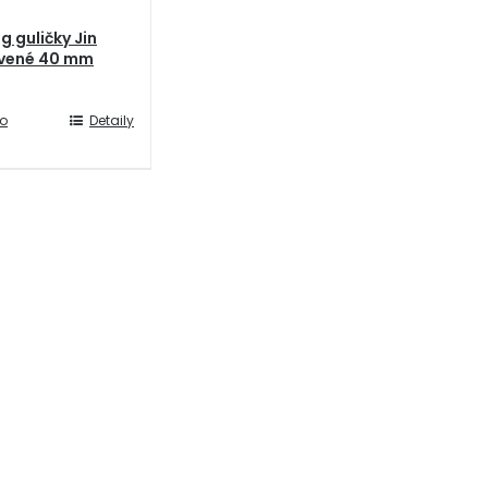
g guličky Jin
rvené 40 mm
do
Detaily