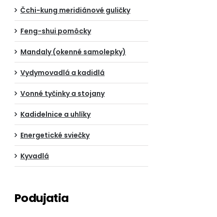
Čchi-kung meridiánové guličky
Feng-shui pomôcky
Mandaly (okenné samolepky)
Vydymovadlá a kadidlá
Vonné tyčinky a stojany
Kadidelnice a uhlíky
Energetické sviečky
Kyvadlá
Podujatia