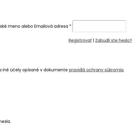
ľské meno alebo Emailová adresa
*
Registrovať
|
Zabudli ste heslo?
na iné účely opísané v dokumente
pravidlá ochrany súkromia
.
hesla.