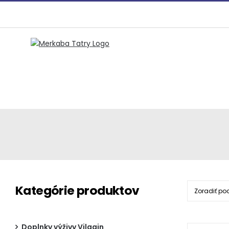
Preskočiť
na
obsah
Kategórie produktov
Zoradiť po
Doplnky výživy Vilgain