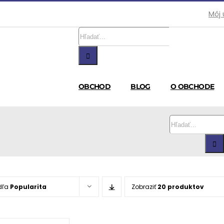
Môj 
Hľadať:
OBCHOD
BLOG
O OBCHODE
Hľadať:
dľa
Popularita
Zobraziť
20 produktov