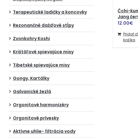
Čchi-kun
Terapeutické ladičky a koncovky
Jang če
12.00
€
Rezonančné dažďové stĺpy
Pridať 
Zvonkohry Koshi
košíka
Krištáľové spievajúce misy
Tibetské spievajúce misy
Gongy, Kartálky
Galvanické žezlá
Orgonitové harmonizéry
Orgonitové prívesky
Aktívne uhlie- filtrácia vody