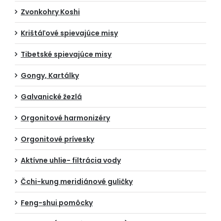
Zvonkohry Koshi
Krištáľové spievajúce misy
Tibetské spievajúce misy
Gongy, Kartálky
Galvanické žezlá
Orgonitové harmonizéry
Orgonitové prívesky
Aktívne uhlie- filtrácia vody
Čchi-kung meridiánové guličky
Feng-shui pomôcky