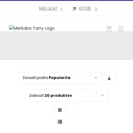
Preskočiť
Môj účet
KOŠÍK
na
obsah
Zoradiť podľa
Popularita
Zobraziť
20 produktov