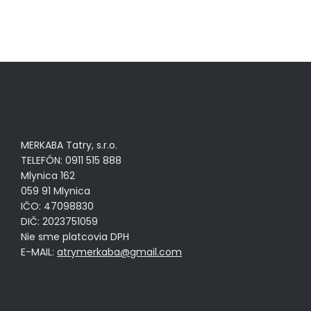
MERKABA Tatry, s.r.o.
TELEFÓN: 0911 515 888
Mlynica 162
059 91 Mlynica
IČO: 47098830
DIČ: 2023751059
Nie sme platcovia DPH
E-MAIL:
atrymerkaba@gmail.com