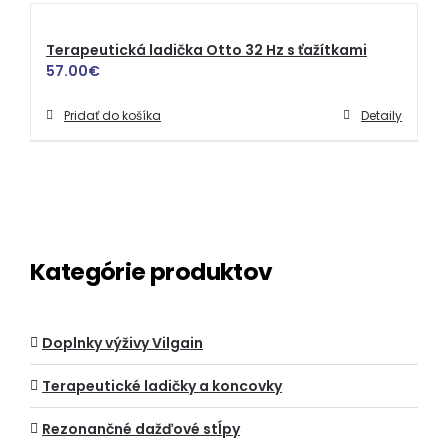
Terapeutická ladička Otto 32 Hz s ťažítkami
57.00
€
Pridať do košíka
Detaily
Kategórie produktov
Doplnky výživy Vilgain
Terapeutické ladičky a koncovky
Rezonančné dažďové stĺpy