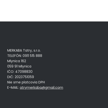
MERKABA Tatry, s.r.o.
TELEFÓN: 0911 515 888
Mlynica 162
059 91 Mlynica
IČO: 47098830
DIČ: 2023751059
Nie sme platcovia DPH
E-MAIL:
atrymerkaba@gmail.com