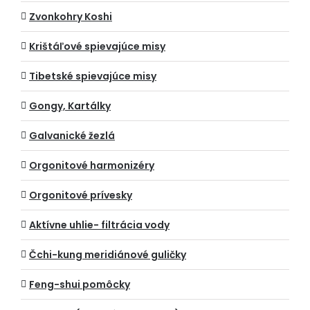
Zvonkohry Koshi
Krištáľové spievajúce misy
Tibetské spievajúce misy
Gongy, Kartálky
Galvanické žezlá
Orgonitové harmonizéry
Orgonitové prívesky
Aktívne uhlie- filtrácia vody
Čchi-kung meridiánové guličky
Feng-shui pomôcky