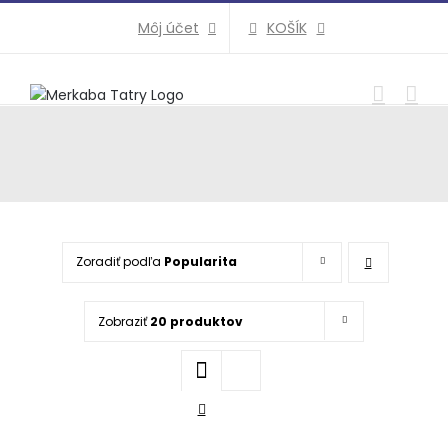
Preskočiť
KOŠÍK
Môj účet
na
obsah
Zoradiť podľa
Popularita
Zobraziť
20 produktov