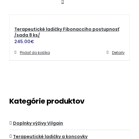
Terapeutické ladičky Fibonacciho postupnosť
/sada 8 ks/
245.00
€
Pridať do košíka
Detaily
Kategórie produktov
Doplnky výživy Vilgain
Terapeutické ladičky a koncovky