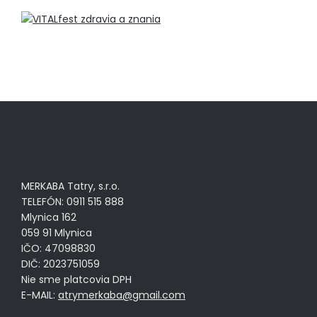
MERKABA Tatry, s.r.o.
TELEFÓN: 0911 515 888
Mlynica 162
059 91 Mlynica
IČO: 47098830
DIČ: 2023751059
Nie sme platcovia DPH
E-MAIL:
atrymerkaba@gmail.com