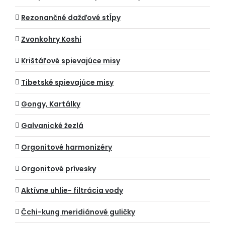
Rezonančné dažďové stĺpy
Zvonkohry Koshi
Krištáľové spievajúce misy
Tibetské spievajúce misy
Gongy, Kartálky
Galvanické žezlá
Orgonitové harmonizéry
Orgonitové prívesky
Aktívne uhlie- filtrácia vody
Čchi-kung meridiánové guličky