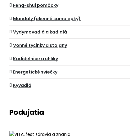
Feng-shui pomôcky
Mandaly (okenné samolepky)
Vydymovadlá a kadidlá
Vonné tyčinky a stojany
Kadidelnice a uhlíky
Energetické sviečky
Kyvadlá
Podujatia