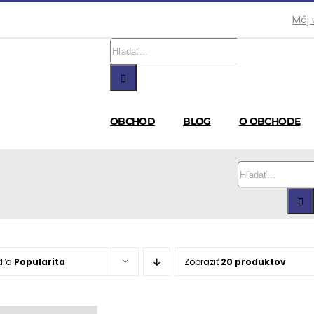
Môj 
Hľadať:
OBCHOD
BLOG
O OBCHODE
Hľadať:
dľa
Popularita
Zobraziť
20 produktov