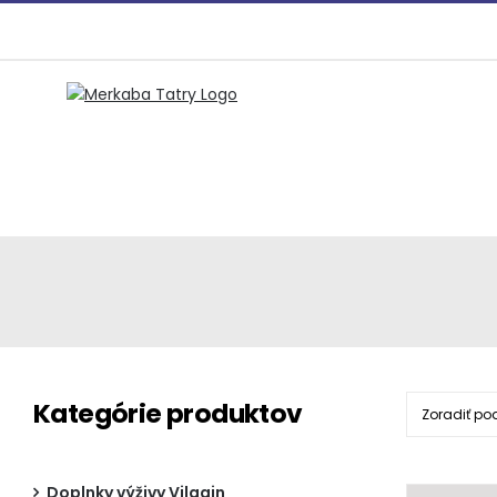
Preskočiť
na
obsah
Kategórie produktov
Zoradiť po
Doplnky výživy Vilgain