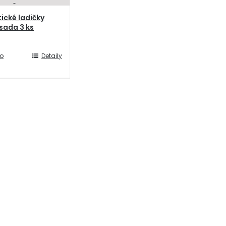
ické ladičky
 sada 3 ks
do
Detaily