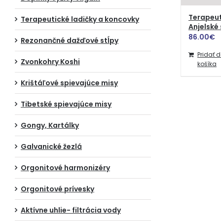
Terapeut
Terapeutické ladičky a koncovky
Anjelské
86.00
€
Rezonančné dažďové stĺpy
Pridať 
Zvonkohry Koshi
košíka
Krištáľové spievajúce misy
Tibetské spievajúce misy
Gongy, Kartálky
Galvanické žezlá
Orgonitové harmonizéry
Orgonitové prívesky
Aktívne uhlie- filtrácia vody