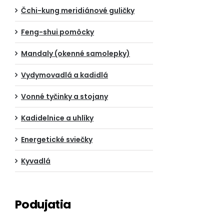
Čchi-kung meridiánové guličky
Feng-shui pomôcky
Mandaly (okenné samolepky)
Vydymovadlá a kadidlá
Vonné tyčinky a stojany
Kadidelnice a uhlíky
Energetické sviečky
Kyvadlá
Podujatia