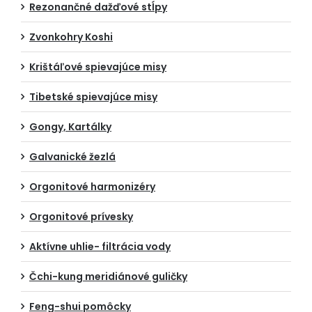
Rezonančné dažďové stĺpy
Zvonkohry Koshi
Krištáľové spievajúce misy
Tibetské spievajúce misy
Gongy, Kartálky
Galvanické žezlá
Orgonitové harmonizéry
Orgonitové prívesky
Aktívne uhlie- filtrácia vody
Čchi-kung meridiánové guličky
Feng-shui pomôcky