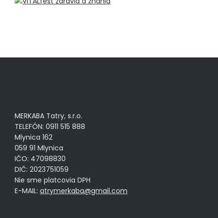
MERKABA Tatry, s.r.o.
TELEFÓN: 0911 515 888
Mlynica 162
059 91 Mlynica
IČO: 47098830
DIČ: 2023751059
Nie sme platcovia DPH
E-MAIL:
atrymerkaba@gmail.com