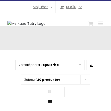
Preskočiť
Môj účet
KOŠÍK
na
obsah
Zoradiť podľa
Popularita
Zobraziť
20 produktov