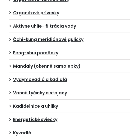
Orgonitové prívesky
Aktívne uhlie- filtrácia vody
Čchi-kung meridiánové guličky
Feng-shui pomôcky
Mandaly (okenné samolepky)
Vydymovadlá a kadidlá
Vonné tyčinky a stojany
Kadidelnice a uhlíky
Energetické sviečky
Kyvadlá