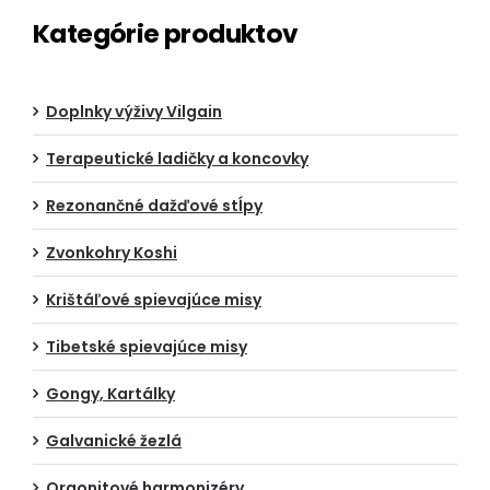
Kategórie produktov
Doplnky výživy Vilgain
Terapeutické ladičky a koncovky
Rezonančné dažďové stĺpy
Zvonkohry Koshi
Krištáľové spievajúce misy
Tibetské spievajúce misy
Gongy, Kartálky
Galvanické žezlá
Orgonitové harmonizéry