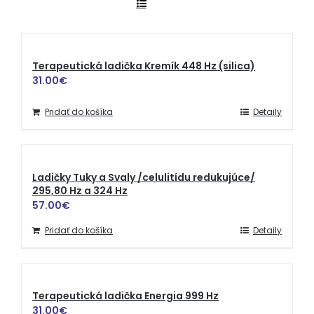
Terapeutická ladička Kremík 448 Hz (silica)
31.00
€
Pridať do košíka
Detaily
Ladičky Tuky a Svaly /celulitídu redukujúce/
295,80 Hz a 324 Hz
57.00
€
Pridať do košíka
Detaily
Terapeutická ladička Energia 999 Hz
31.00
€