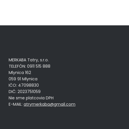
MERKABA Tatry, s.r.o.
TELEFÓN: 0911 515 888
Mlynica 162
059 91 Mlynica
IČO: 47098830
DIČ: 2023751059
Nie sme platcovia DPH
E-MAIL:
atrymerkaba@gmail.com