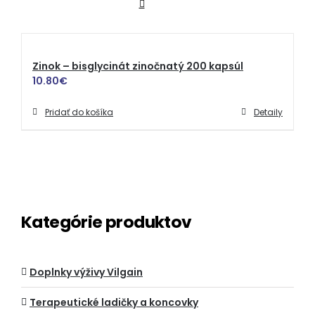
Zinok – bisglycinát zinočnatý 200 kapsúl
10.80
€
Pridať do košíka
Detaily
Kategórie produktov
Doplnky výživy Vilgain
Terapeutické ladičky a koncovky