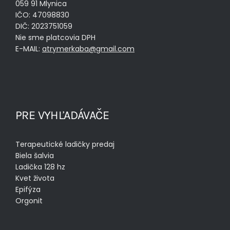
059 91 Mlynica
IČO: 47098830
DIČ: 2023751059
Nie sme platcovia DPH
E-MAIL:
atrymerkaba@gmail.com
PRE VYHĽADÁVAČE
Terapeutické ladičky predaj
Biela šalvia
Ladička 128 hz
Kvet života
Epifýza
Orgonit