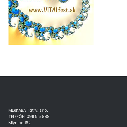
MERKABA Tatry, s.r.o.
TELEFÓN: 0911 515 888
Mlynica 162