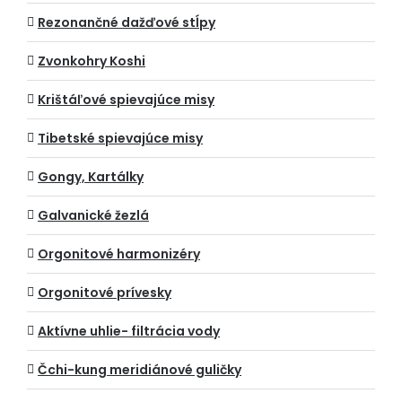
Rezonančné dažďové stĺpy
Zvonkohry Koshi
Krištáľové spievajúce misy
Tibetské spievajúce misy
Gongy, Kartálky
Galvanické žezlá
Orgonitové harmonizéry
Orgonitové prívesky
Aktívne uhlie- filtrácia vody
Čchi-kung meridiánové guličky