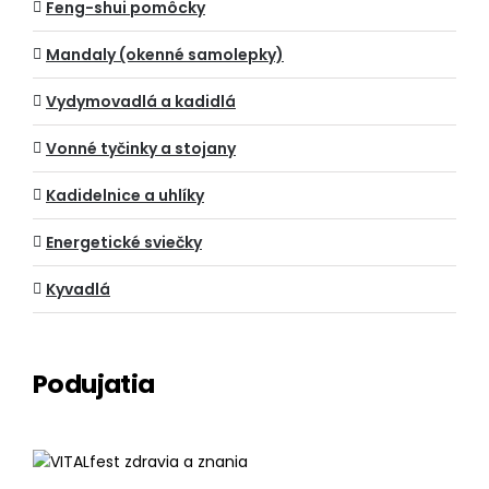
Feng-shui pomôcky
Mandaly (okenné samolepky)
Vydymovadlá a kadidlá
Vonné tyčinky a stojany
Kadidelnice a uhlíky
Energetické sviečky
Kyvadlá
Podujatia