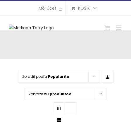
Preskočiť
Môj účet
KOŠÍK
na
obsah
Zoradiť podľa
Popularita
Zobraziť
20 produktov