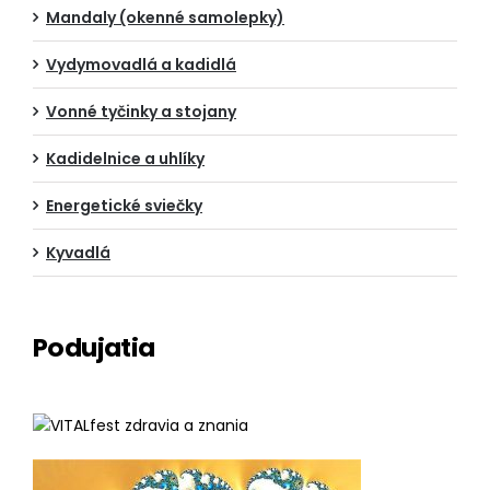
Mandaly (okenné samolepky)
Vydymovadlá a kadidlá
Vonné tyčinky a stojany
Kadidelnice a uhlíky
Energetické sviečky
Kyvadlá
Podujatia