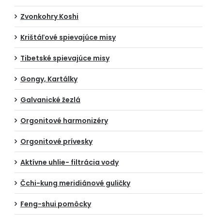
Zvonkohry Koshi
Krištáľové spievajúce misy
Tibetské spievajúce misy
Gongy, Kartálky
Galvanické žezlá
Orgonitové harmonizéry
Orgonitové prívesky
Aktívne uhlie- filtrácia vody
Čchi-kung meridiánové guličky
Feng-shui pomôcky