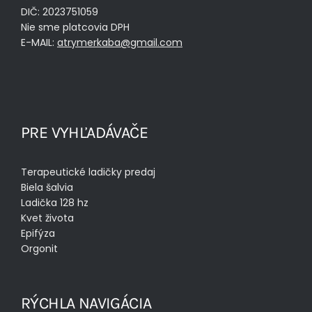
DIČ: 2023751059
Nie sme platcovia DPH
E-MAIL:
atrymerkaba@gmail.com
PRE VYHĽADÁVAČE
Terapeutické ladičky predaj
Biela šalvia
Ladička 128 hz
Kvet života
Epifýza
Orgonit
RÝCHLA NAVIGÁCIA