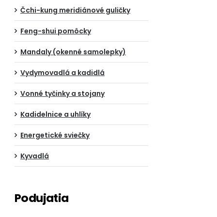
Čchi-kung meridiánové guličky
Feng-shui pomôcky
Mandaly (okenné samolepky)
Vydymovadlá a kadidlá
Vonné tyčinky a stojany
Kadidelnice a uhlíky
Energetické sviečky
Kyvadlá
Podujatia