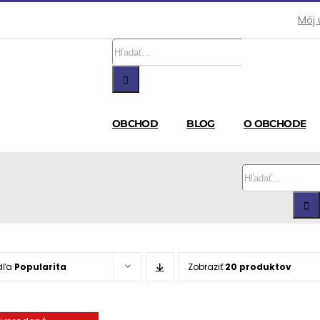
Môj 
Hľadať:
OBCHOD
BLOG
O OBCHODE
Hľadať:
dľa
Popularita
Zobraziť
20 produktov