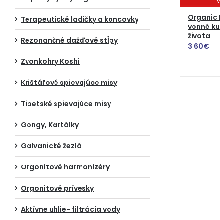
V
Organic 
Terapeutické ladičky a koncovky
vonné ku
života
Rezonančné dažďové stĺpy
3.60
€
Zvonkohry Koshi
Krištáľové spievajúce misy
Tibetské spievajúce misy
Gongy, Kartálky
Galvanické žezlá
Orgonitové harmonizéry
Orgonitové prívesky
Aktívne uhlie- filtrácia vody