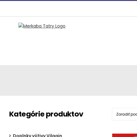
Preskočiť
na
obsah
Kategórie produktov
Zoradiť po
Doplnky výživy Vilgain